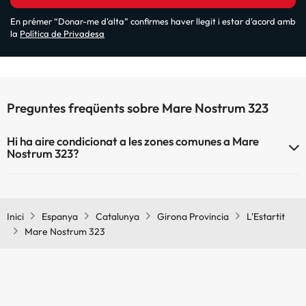
En prémer “Donar-me d'alta” confirmes haver llegit i estar d'acord amb
la
Política de Privadesa
Preguntes freqüents sobre Mare Nostrum 323
Hi ha aire condicionat a les zones comunes a Mare
Nostrum 323?
Sí, Mare Nostrum 323 té aire condicionat a les zones comunes.
Inici
Espanya
Catalunya
Girona Provincia
L'Estartit
Mare Nostrum 323