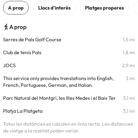
A prop
Serres de Pals Golf Course
1,5 mi
Club de tenis Pals
1,8 mi
JOCS
2,9 mi
This service only provides translations into English,
3 mi
French, Portuguese, German, and Italian.
Parc Natural del Montgrí, les Illes Medes i el Baix Ter
3,1 mi
Platja La Platgeta
3,1 mi
Totes les distàncies es calculen en línia recta. Les distàncies
de viatge a la realitat poden variar.