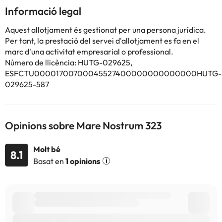
while Dalí Museum is 45 km from the property. The nearest
Informació legal
airport is Girona-Costa Brava Airport, 56 km from Mare
Nostrum 323.
Aquest allotjament és gestionat per una persona jurídica.
This property will not accommodate hen, stag or similar parties.
Per tant, la prestació del servei d'allotjament es fa en el
marc d'una activitat empresarial o professional.
Número de llicència: HUTG-029625,
Alguns dels serveis detallats poden ser de pagament. Podeu
ESFCTU00001700700045527400000000000000HUTG-
consultar les vostres tarifes directament a l'establiment. Tota la
informació d'aquesta fitxa està subjecta a canvis per part de
029625-587
l'allotjament. Si tens dubtes, contacta'ns.
Opinions sobre Mare Nostrum 323
Molt bé
8.1
Basat en
1 opinions