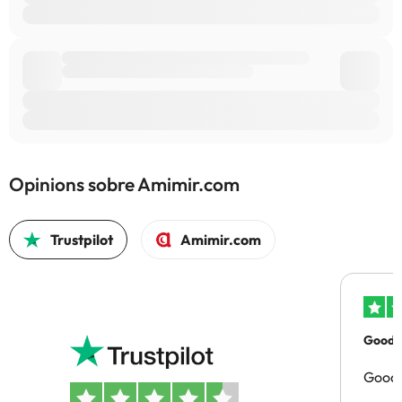
Opinions sobre Amimir.com
Trustpilot
Amimir.com
Good p
Good 