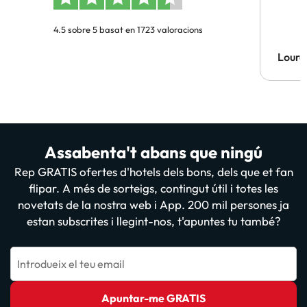
4.5 sobre 5 basat en 1723 valoracions
Lourd
Assabenta't abans que ningú
Rep GRATIS ofertes d'hotels dels bons, dels que et fan
flipar. A més de sorteigs, contingut útil i totes les
novetats de la nostra web i App. 200 mil persones ja
estan subscrites i llegint-nos, t'apuntes tu també?
Introdueix el teu email
Apuntar-me GRATIS