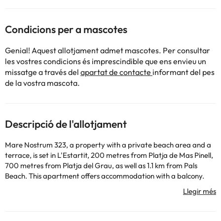
Condicions per a mascotes
Genial! Aquest allotjament admet mascotes. Per consultar
les vostres condicions és imprescindible que ens envieu un
missatge a través del
apartat de contacte
informant del pes
de la vostra mascota.
Descripció de l'allotjament
Mare Nostrum 323, a property with a private beach area and a
terrace, is set in L'Estartit, 200 metres from Platja de Mas Pinell,
700 metres from Platja del Grau, as well as 1.1 km from Pals
Beach. This apartment offers accommodation with a balcony.
The property is non-smoking and is situated 15 km from Medes
Islands Marine Reserve. The apartment is composed of 1
bedroom, a living room, a fully equipped kitchenette, and 1
bathroom. Girona Train station is 40 km from the apartment,