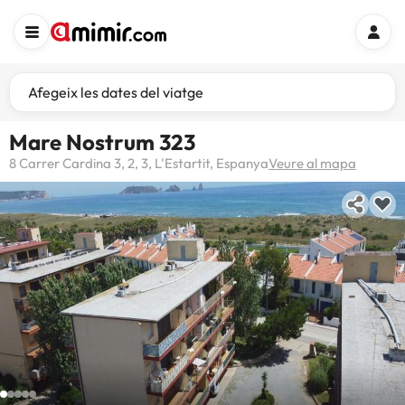
Afegeix les dates del viatge
Mare Nostrum 323
8 Carrer Cardina 3, 2, 3, L'Estartit, Espanya
Veure al mapa