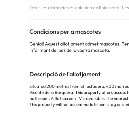
Totes les distàncies es calculen en línia recta. Le
Condicions per a mascotes
Genial! Aquest allotjament admet mascotes. Per c
informant del pes de la vostra mascota.
Descripció de l'allotjament
Situated 200 metres from El Tostadero, 400 metres
Vicente de la Barquera. This property offers access to a terrace, free private parking and 
bathroom. A flat-sc
This property will not accommodate hen, stag or sim
Alguns dels serveis detallats poden ser de pagament. 
per part de l'allotjament. Si tens dubtes, contacta'ns