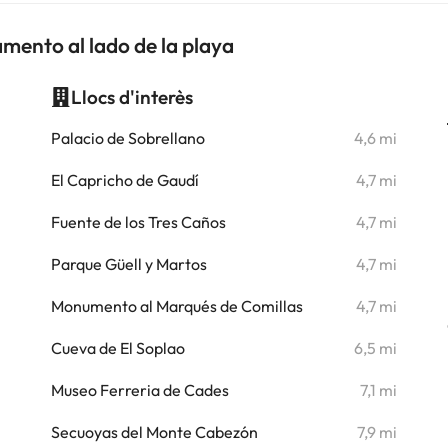
amento al lado de la playa
Llocs d'interès
i
Palacio de Sobrellano
4,6 mi
i
El Capricho de Gaudí
4,7 mi
Fuente de los Tres Caños
4,7 mi
Parque Güell y Martos
4,7 mi
Monumento al Marqués de Comillas
4,7 mi
Cueva de El Soplao
6,5 mi
Museo Ferreria de Cades
7,1 mi
Secuoyas del Monte Cabezón
7,9 mi