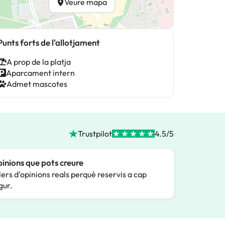
Veure mapa
Punts forts de l'allotjament
A prop de la platja
Aparcament intern
Admet mascotes
Trustpilot
4.5/5
inions que pots creure
lers d'opinions reals perquè reservis a cap
gur.