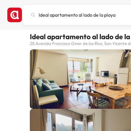
Cerca
ciutat,
hotel
o
Ideal apartamento al lado de la
destinació
28 Avenida Francisco Giner de los Ríos, San Vicente 