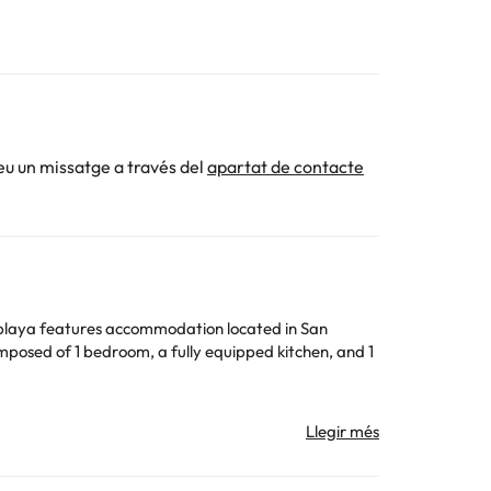
eu un missatge a través del
apartat de contacte
playa features accommodation located in San
 la informació d'aquesta fitxa està subjecta a canvis