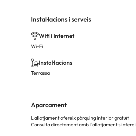
Instal·lacions i serveis
Wifi i Internet
Wi-Fi
Instal·lacions
Terrassa
Aparcament
L'allotjament ofereix pàrquing interior gratuït
Consulta directament amb l´allotjament si ofereix