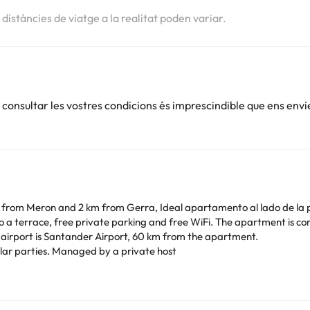
s distàncies de viatge a la realitat poden variar.
onsultar les vostres condicions és imprescindible que ens envi
 from Meron and 2 km from Gerra, Ideal apartamento al lado de la 
free WiFi. The apartment is composed of 1 bedroom, a fully equipped kitchen, and 1
reen TV is available. The nearest airport is Santander Airport, 60 km from the apartment.
ilar parties. Managed by a private host
Podeu consultar les vostres tarifes directament a l'establiment. Tota
.