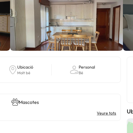
Ubicació
Personal
Molt bé
Bé
Mascotes
Ub
Veure tots