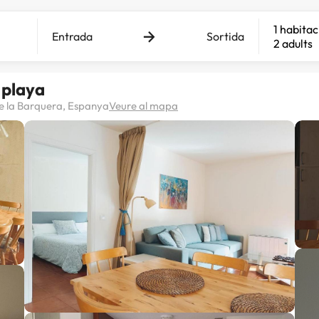
1 habitac
Entrada
Sortida
2 adults
 playa
de la Barquera, Espanya
Veure al mapa