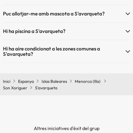
El S'avarqueta disposa de Wi-Fi.
Puc allotjar-me amb mascota a S'avarqueta?
S'avarqueta no admet mascotes.
Hi ha piscina a S'avarqueta?
Sí, S'avarqueta té piscina (aquest servei pot ser de pagament) Aquí
Hi ha aire condicionat a les zones comunes a
tens més info sobre la piscina i altres instal·lacions.
S'avarqueta?
Piscina a l'aire lliure (temporada d'estiu)
Sí, S'avarqueta té aire condicionat a les zones comunes.
Inici
Espanya
Islas Baleares
Menorca (Illa)
Son Xoriguer
S'avarqueta
Altres iniciatives d'èxit del grup