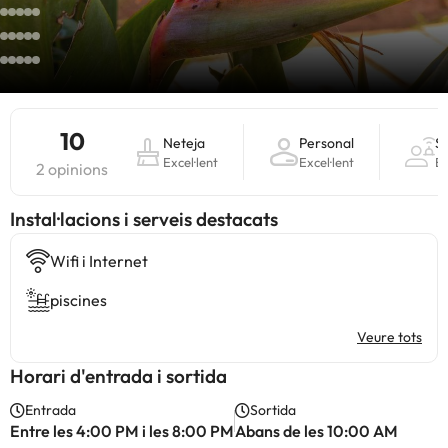
10
Neteja
Personal
S
Excel·lent
Excel·lent
Ex
2 opinions
Instal·lacions i serveis destacats
Wifi i Internet
piscines
Veure tots
Horari d'entrada i sortida
Entrada
Sortida
Entre les 4:00 PM i les 8:00 PM
Abans de les 10:00 AM