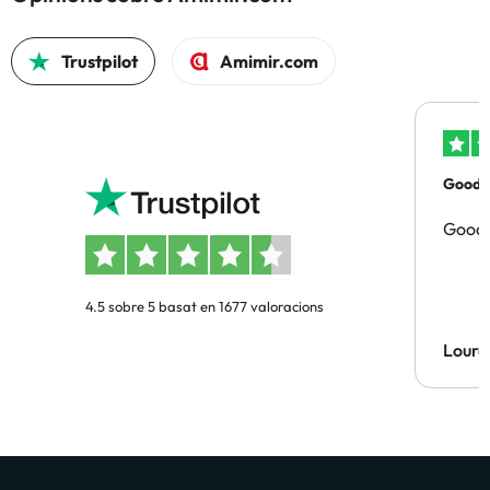
Trustpilot
Amimir.com
Good p
Good 
4.5 sobre 5 basat en 1677 valoracions
Lourd