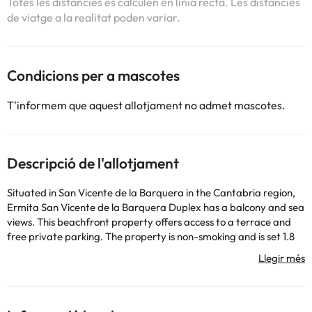
Totes les distàncies es calculen en línia recta. Les distàncies
de viatge a la realitat poden variar.
Condicions per a mascotes
T'informem que aquest allotjament no admet mascotes.
Descripció de l'allotjament
Situated in San Vicente de la Barquera in the Cantabria region,
Ermita San Vicente de la Barquera Duplex has a balcony and sea
views. This beachfront property offers access to a terrace and
free private parking. The property is non-smoking and is set 1.8
km from El Tostadero. The apartment features 2 bedrooms, a TV
and a fully equipped kitchen that provides guests with an oven, a
microwave, a washing machine, a fridge and a stovetop. Towels
and bed linen are available in the apartment. The property
offers lake views. Sightseeing tours are available around the