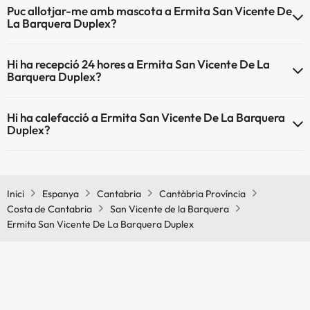
Puc allotjar-me amb mascota a Ermita San Vicente De
La Barquera Duplex?
Ermita San Vicente De La Barquera Duplex no admet mascotes.
Hi ha recepció 24 hores a Ermita San Vicente De La
Barquera Duplex?
Sí, Ermita San Vicente De La Barquera Duplex té recepció 24 hores.
Hi ha calefacció a Ermita San Vicente De La Barquera
Duplex?
Sí, Ermita San Vicente De La Barquera Duplex té calefacció a les
zones comunes.
Inici
Espanya
Cantabria
Cantàbria Província
Costa de Cantabria
San Vicente de la Barquera
Ermita San Vicente De La Barquera Duplex