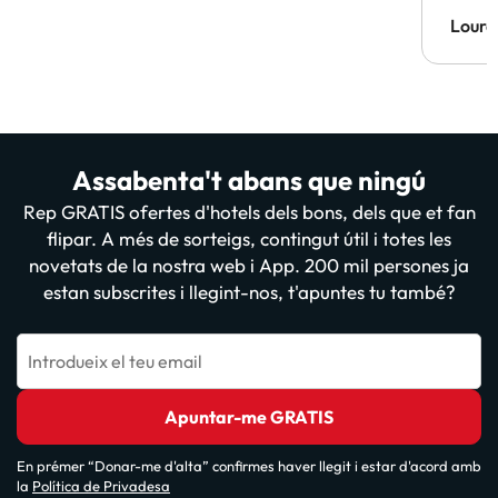
Lourd
Assabenta't abans que ningú
Rep GRATIS ofertes d'hotels dels bons, dels que et fan
flipar. A més de sorteigs, contingut útil i totes les
novetats de la nostra web i App. 200 mil persones ja
estan subscrites i llegint-nos, t'apuntes tu també?
Introdueix el teu email
Apuntar-me GRATIS
En prémer “Donar-me d'alta” confirmes haver llegit i estar d'acord amb
la
Política de Privadesa