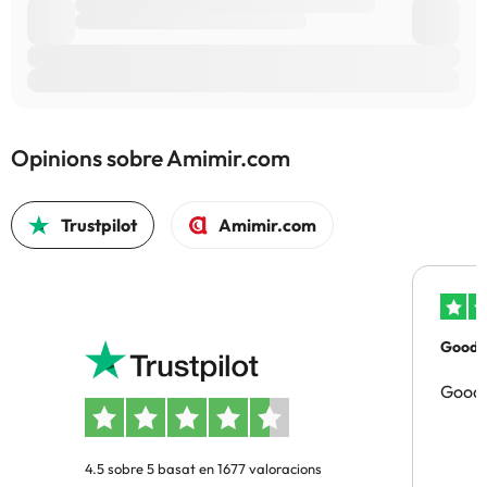
Opinions sobre Amimir.com
Trustpilot
Amimir.com
Good p
Good 
4.5 sobre 5 basat en 1677 valoracions