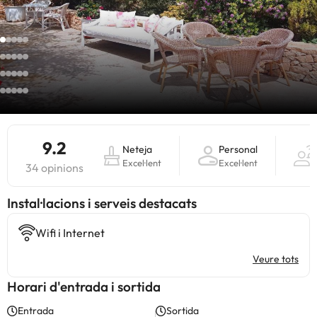
9.2
Neteja
Personal
Excel·lent
Excel·lent
34 opinions
Instal·lacions i serveis destacats
Wifi i Internet
Veure tots
Horari d'entrada i sortida
Entrada
Sortida