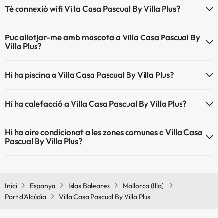
Té connexió wifi Villa Casa Pascual By Villa Plus?
El Villa Casa Pascual By Villa Plus disposa de Wi-Fi.
Puc allotjar-me amb mascota a Villa Casa Pascual By
Villa Plus?
Villa Casa Pascual By Villa Plus no admet mascotes.
Hi ha piscina a Villa Casa Pascual By Villa Plus?
Sí, Villa Casa Pascual By Villa Plus té piscina (aquest servei pot ser de
Hi ha calefacció a Villa Casa Pascual By Villa Plus?
pagament) Aquí tens més info sobre la piscina i altres instal·lacions.
Sí, Villa Casa Pascual By Villa Plus té calefacció a les zones comunes.
Piscina a l'aire lliure (temporada d'estiu)
Hi ha aire condicionat a les zones comunes a Villa Casa
Pascual By Villa Plus?
Sí, Villa Casa Pascual By Villa Plus té aire condicionat a les zones
comunes.
Inici
Espanya
Islas Baleares
Mallorca (Illa)
Port d'Alcúdia
Villa Casa Pascual By Villa Plus