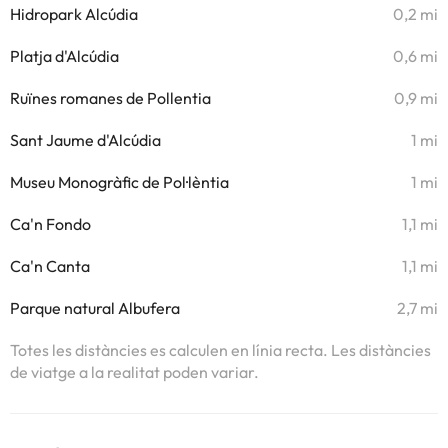
Hidropark Alcúdia
0,2 mi
Platja d'Alcúdia
0,6 mi
Ruïnes romanes de Pollentia
0,9 mi
Sant Jaume d'Alcúdia
1 mi
Museu Monogràfic de Pol·lèntia
1 mi
Ca'n Fondo
1,1 mi
Ca'n Canta
1,1 mi
Parque natural Albufera
2,7 mi
Totes les distàncies es calculen en línia recta. Les distàncies
de viatge a la realitat poden variar.