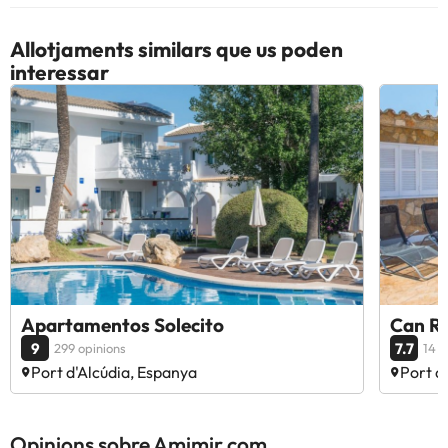
Allotjaments similars que us poden
interessar
Apartamentos Solecito
Can R
9
7.7
299 opinions
14 o
Port d'Alcúdia, Espanya
Port d
Opinions sobre Amimir.com