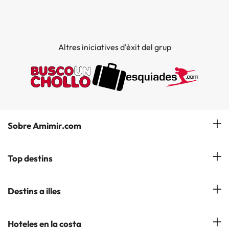
Altres iniciatives d'èxit del grup
Sobre Amimir.com
¿Qui som?
Top destins
La nostra newsletter
Hotels a Salou
Destins a illes
Opinions
Hotels a Lloret de Mar
El nostre blog
Hotels a les Illes Balears
Hoteles en la costa
Hotels a Andorra la Vella