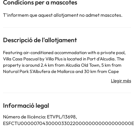
Condicions per a mascotes
T'informem que aquest allotjament no admet mascotes.
Descripció de l'allotjament
Featuring air-conditioned accommodation with a private pool,
Villa Casa Pascual by Villa Plus is located in Port d'Alcudia. The
property is around 2.4 km from Alcudia Old Town, 5 km from
Natural Park S'Albufera de Mallorca and 30 km from Cape
Formentor. Free WiFi is available throughout the property and
Port d'Alcudia Beach is 1 km away. The villa comes with 3
bedrooms, a fully equipped kitchen with a dishwasher and a
microwave, and 3 bathrooms with a shower, a hair dryer and a
washing machine. Towels and bed linen are featured in the villa.
Informació legal
The accommodation is non-smoking. A baby safety gate is also
available for guests at the villa. Lluc Monastery is 31 km from Villa
Número de llicència: ETVPL/13698,
Casa Pascual by Villa Plus, while Tomir Mountain is 26 km away.
ESFCTU00000704300003302200000000000000000ET
The nearest airport is Palma de Mallorca Airport, 61 km from the