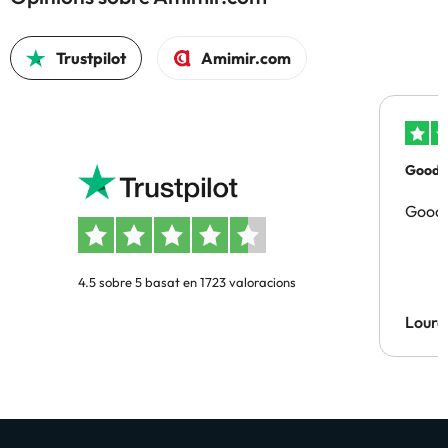
Trustpilot
Amimir.com
Good p
Good 
4.5 sobre 5 basat en 1723 valoracions
Lourd