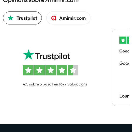
Trustpilot
Amimir.com
Good p
Good 
4.5 sobre 5 basat en 1677 valoracions
Lourd