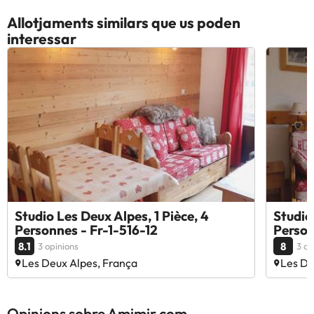
Allotjaments similars que us poden
interessar
Studio Les Deux Alpes, 1 Pièce, 4
Studio
Personnes - Fr-1-516-12
Person
8.1
8
3 opinions
3 op
Les Deux Alpes, França
Les De
Opinions sobre Amimir.com