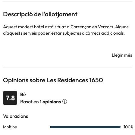
Descripció de l'allotjament
Aquest modest hotel està situat a Corrençon en Vercors. Alguns
d'aquests serveis poden estar subjectes a càrrecs addicionals.
Alguns dels serveis detallats poden ser de pagament. Podeu
consultar les vostres tarifes directament a l'establiment. Tota la
informació d'aquesta fitxa està subjecta a canvis per part de
Opinions sobre Les Residences 1650
l'allotjament. Si tens dubtes, contacta'ns.
Bé
7.8
Basat en
1 opinions