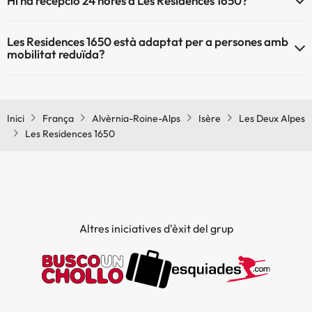
Hi ha recepció 24 hores a Les Residences 1650?
Sí, Les Residences 1650 té recepció 24 hores.
Les Residences 1650 està adaptat per a persones amb
mobilitat reduïda?
Sí, Les Residences 1650 està adaptat per a persones amb mobilitat
reduïda.
Inici
França
Alvèrnia-Roine-Alps
Isère
Les Deux Alpes
Les Residences 1650
Altres iniciatives d'èxit del grup