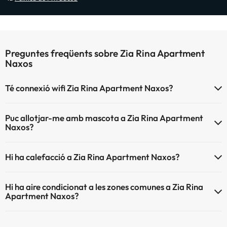
Preguntes freqüents sobre Zia Rina Apartment
Naxos
Té connexió wifi Zia Rina Apartment Naxos?
El Zia Rina Apartment Naxos disposa de Wi-Fi.
Puc allotjar-me amb mascota a Zia Rina Apartment
Naxos?
Zia Rina Apartment Naxos no admet mascotes.
Hi ha calefacció a Zia Rina Apartment Naxos?
Sí, Zia Rina Apartment Naxos té calefacció a les zones comunes.
Hi ha aire condicionat a les zones comunes a Zia Rina
Apartment Naxos?
Sí, Zia Rina Apartment Naxos té aire condicionat a les zones
comunes.