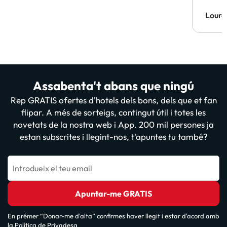
Lourd
Assabenta't abans que ningú
Rep GRATIS ofertes d'hotels dels bons, dels que et fan
flipar. A més de sorteigs, contingut útil i totes les
novetats de la nostra web i App. 200 mil persones ja
estan subscrites i llegint-nos, t'apuntes tu també?
Introdueix el teu email
Apuntar-me GRATIS
En prémer “Donar-me d'alta” confirmes haver llegit i estar d'acord amb
la
Política de Privadesa