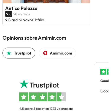
Antico Palazzo
9.8
90 opinions
Giardini Naxos, Itàlia
Opinions sobre Amimir.com
Trustpilot
Amimir.com
Good p
Good 
4.5 sobre 5 basat en 1723 valoracions