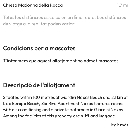
Chiesa Madonna della Rocca
1,7 mi
Totes les distàncies es calculen en línia recta. Les distàncies
de viatge a la realitat poden variar.
Condicions per a mascotes
T'informem que aquest allotjament no admet mascotes.
Descripció de l'allotjament
Situated within 100 metres of Giardini Naxos Beach and 2.1 km of
Lido Europa Beach, Zia Rina Apartment Naxos features rooms
with air conditioning and a private bathroom in Giardini Naxos.
Among the facilities at this property are a lift and luggage
storage space, along with free WiFi throughout the property.
The apartment has family rooms. Each unit features a balcony