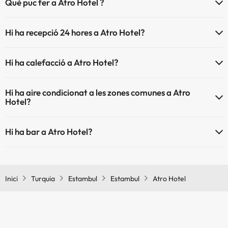
Què puc fer a Atro Hotel ?
L'Atro Hotel disposa de les següents activitats (algunes poden ser de
Hi ha recepció 24 hores a Atro Hotel?
pagament).
Sí, Atro Hotel té recepció 24 hores.
Massatgista
Hi ha calefacció a Atro Hotel?
Sí, Atro Hotel té calefacció a les zones comunes.
Hi ha aire condicionat a les zones comunes a Atro
Hotel?
Sí, Atro Hotel té aire condicionat a les zones comunes.
Hi ha bar a Atro Hotel?
Sí, Atro Hotel té bar.
Inici
Turquia
Estambul
Estambul
Atro Hotel