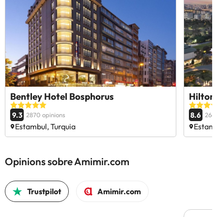
Bentley Hotel Bosphorus
Hilton
9.3
8.6
2870 opinions
2669
Estambul, Turquia
Estamb
Opinions sobre Amimir.com
Trustpilot
Amimir.com