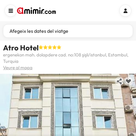
Afegeix les dates del viatge
Atro Hotel
ergenekon mah. dolapdere cad. no:108 şişli/istanbul, Estambul,
Turquia
Veure al mapa