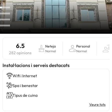
6.5
Neteja
Personal
S
Normal
Normal
B
282 opinions
Instal·lacions i serveis destacats
Wifi i Internet
Spa i benestar
Tipus de cuina
Veure tots