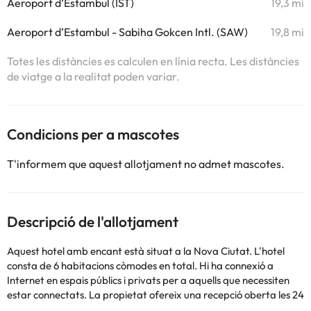
Aeroport d’Estambul (IST)
19,3 mi
Aeroport d’Estambul - Sabiha Gokcen Intl. (SAW)
19,8 mi
Totes les distàncies es calculen en línia recta. Les distàncies
de viatge a la realitat poden variar.
Condicions per a mascotes
T'informem que aquest allotjament no admet mascotes.
Descripció de l'allotjament
Aquest hotel amb encant està situat a la Nova Ciutat. L'hotel
consta de 6 habitacions còmodes en total. Hi ha connexió a
Internet en espais públics i privats per a aquells que necessiten
estar connectats. La propietat ofereix una recepció oberta les 24
hores. El Taksim Time Hotel ofereix bressols per a nens petits