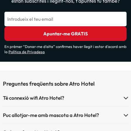
estan subscrites i llegint-nos, t'apuntes tu també?
Introdueix el teu email
Apuntar-me GRATIS
En prémer “Donar-me d'alta” confirmes haver llegit i estar d'acord amb
la
Política de Privadesa
Preguntes freqüents sobre Atro Hotel
Té connexió wifi Atro Hotel?
El Atro Hotel disposa de Wi-Fi.
Puc allotjar-me amb mascota a Atro Hotel?
Atro Hotel no admet mascotes.