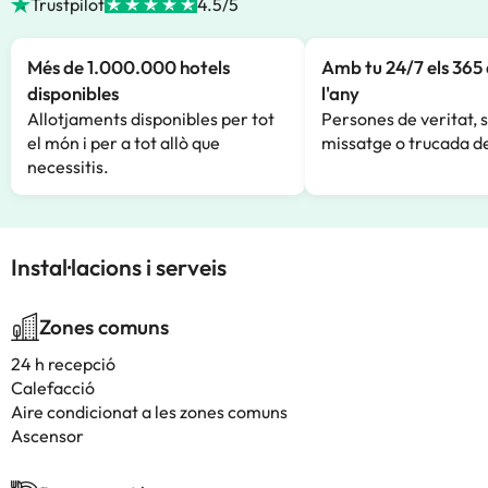
Trustpilot
4.5/5
Més de 1.000.000 hotels
Amb tu 24/7 els 365 
disponibles
l'any
Allotjaments disponibles per tot
Persones de veritat, 
el món i per a tot allò que
missatge o trucada de
necessitis.
Instal·lacions i serveis
Zones comuns
24 h recepció
Calefacció
Aire condicionat a les zones comuns
Ascensor