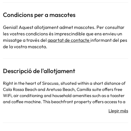
Condicions per a mascotes
Genial! Aquest allotjament admet mascotes. Per consultar
les vostres condicions és imprescindible que ens envieu un
missatge a través del
apartat de contacte
informant del pes
de la vostra mascota.
Descripció de l'allotjament
Right in the heart of Siracusa, situated within a short distance of
Cala Rossa Beach and Aretusa Beach, Camilla suite offers free
WiFi, air conditioning and household amenities such as a toaster
and coffee machine. This beachfront property offers access to a
balcony. The property is non-smoking and is set 300 metres from
Tempio di Apollo. The spacious apartment with a terrace and sea
views has 1 bedroom, a living room, a flat-screen TV, an equipped
kitchen with a dishwasher and an oven, and 1 bathroom with a