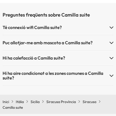
Preguntes freqüents sobre Camilla suite
Té connexió wifi Camilla suite?
El Camilla suite disposa de Wi-Fi.
Puc allotjar-me amb mascota a Camilla suite?
A Camilla suite s'admeten mascotes (prèvia petició i de pagament
Hi ha calefacció a Camilla suite?
directe a l'hotel). Consulta les condicions.
Sí, Camilla suite té calefacció a les zones comunes.
Hi ha aire condicionat a les zones comunes a Camilla
suite?
Sí, Camilla suite té aire condicionat a les zones comunes.
Inici
Itàlia
Sicilia
Siracusa Província
Siracusa
Camilla suite