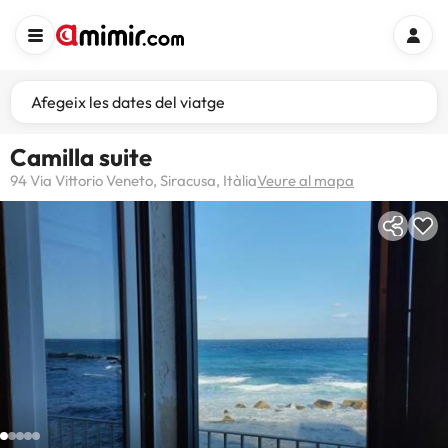
Afegeix les dates del viatge
Camilla suite
94 Via Vittorio Veneto, Siracusa, Itàlia
Veure al mapa