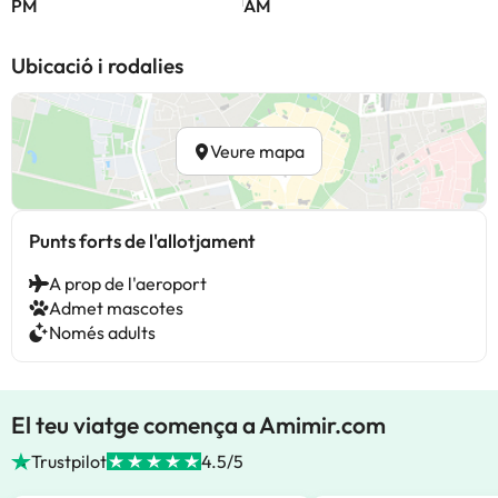
PM
AM
Ubicació i rodalies
Veure mapa
Punts forts de l'allotjament
A prop de l'aeroport
Admet mascotes
Només adults
El teu viatge comença a Amimir.com
Trustpilot
4.5/5