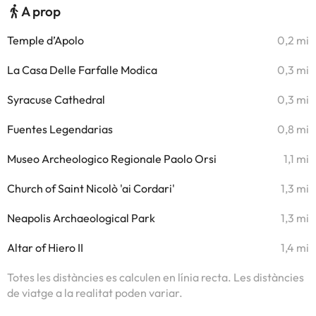
A prop
Temple d’Apolo
0,2 mi
La Casa Delle Farfalle Modica
0,3 mi
Syracuse Cathedral
0,3 mi
Fuentes Legendarias
0,8 mi
Museo Archeologico Regionale Paolo Orsi
1,1 mi
Church of Saint Nicolò 'ai Cordari'
1,3 mi
Neapolis Archaeological Park
1,3 mi
Altar of Hiero II
1,4 mi
Totes les distàncies es calculen en línia recta. Les distàncies
de viatge a la realitat poden variar.