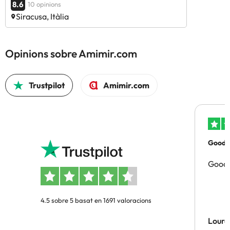
8.6
10 opinions
Siracusa, Itàlia
Opinions sobre Amimir.com
Trustpilot
Amimir.com
Good p
Good 
4.5 sobre 5 basat en 1691 valoracions
Lourd