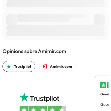
Opinions sobre Amimir.com
Trustpilot
Amimir.com
Good p
Good 