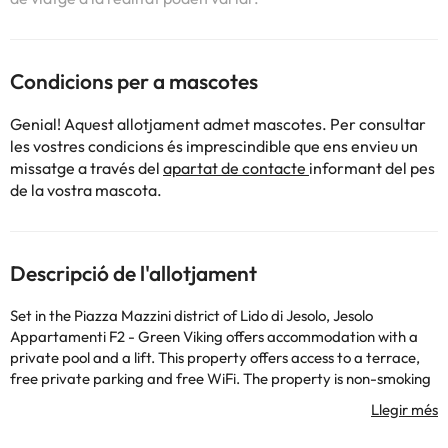
Condicions per a mascotes
Genial! Aquest allotjament admet mascotes. Per consultar
les vostres condicions és imprescindible que ens envieu un
missatge a través del
apartat de contacte
informant del pes
de la vostra mascota.
Descripció de l'allotjament
Set in the Piazza Mazzini district of Lido di Jesolo, Jesolo
Appartamenti F2 - Green Viking offers accommodation with a
private pool and a lift. This property offers access to a terrace,
free private parking and free WiFi. The property is non-smoking
and is located 700 metres from Lido di Jesolo. The air-
conditioned apartment consists of 2 bedrooms, a living room, a
fully equipped kitchen with a dishwasher and a kettle, and 1