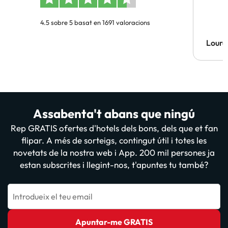
4.5 sobre 5 basat en 1691 valoracions
Lourd
Assabenta't abans que ningú
Rep GRATIS ofertes d'hotels dels bons, dels que et fan
flipar. A més de sorteigs, contingut útil i totes les
novetats de la nostra web i App. 200 mil persones ja
estan subscrites i llegint-nos, t'apuntes tu també?
Introdueix el teu email
Apuntar-me GRATIS