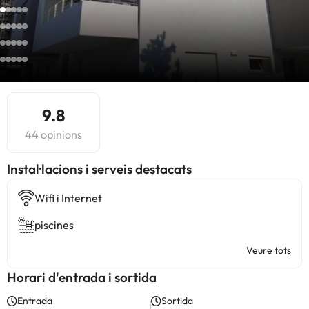
9.8
44 opinions
Instal·lacions i serveis destacats
Wifi i Internet
piscines
Veure tots
Horari d'entrada i sortida
Entrada
Sortida