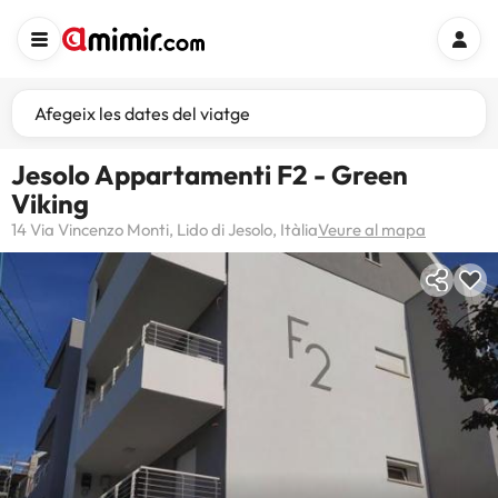
Afegeix les dates del viatge
Jesolo Appartamenti F2 - Green
Viking
14 Via Vincenzo Monti, Lido di Jesolo, Itàlia
Veure al mapa