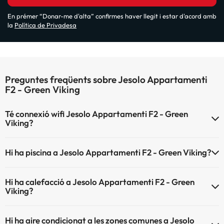
En prémer “Donar-me d'alta” confirmes haver llegit i estar d'acord amb
la
Política de Privadesa
Preguntes freqüents sobre Jesolo Appartamenti
F2 - Green Viking
Té connexió wifi Jesolo Appartamenti F2 - Green
Viking?
El Jesolo Appartamenti F2 - Green Viking disposa de Wi-Fi.
Hi ha piscina a Jesolo Appartamenti F2 - Green Viking?
Sí, Jesolo Appartamenti F2 - Green Viking té piscina (aquest servei
Hi ha calefacció a Jesolo Appartamenti F2 - Green
pot ser de pagament) Aquí tens més info sobre la piscina i altres
Viking?
instal·lacions.
Sí, Jesolo Appartamenti F2 - Green Viking té calefacció a les zones
Piscina a l'aire lliure (temporada d'estiu)
Hi ha aire condicionat a les zones comunes a Jesolo
comunes.