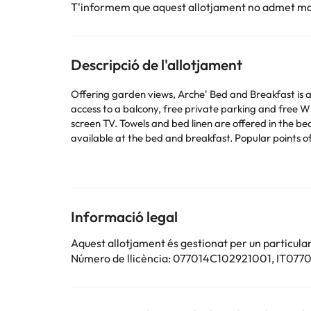
T'informem que aquest allotjament no admet m
Descripció de l'allotjament
Offering garden views, Arche' Bed and Breakfast i
access to a balcony, free private parking and free WiFi. The prop
screen TV. Towels and bed linen are offered in the bed an
available at the bed and breakfast. Popular points of interest near the bed and breakfast include Tramontano Castle, Casa Grotta nei Sassi and Convent of Sant' Agostino.
Bari Karol Wojtyla Airport is 64 km from the property
Children aged 0–4 years can stay free of charge when using
expected arrival time. You can use the Special Reque
required to show a photo identification and credit ca
Managed by a private host
Informació legal
Aquest allotjament és gestionat per un particular
Alguns dels serveis detallats poden ser de pagament. 
Número de llicència: 077014C102921001, IT07
per part de l'allotjament. Si tens dubtes, contacta'ns