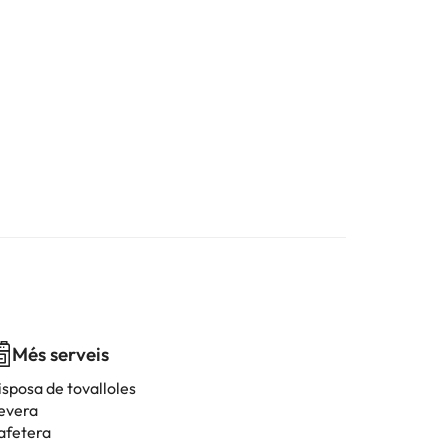
Més serveis
isposa de tovalloles
evera
afetera