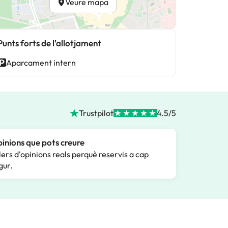
Veure mapa
Punts forts de l'allotjament
Aparcament intern
Trustpilot
4.5/5
inions que pots creure
lers d'opinions reals perquè reservis a cap
gur.