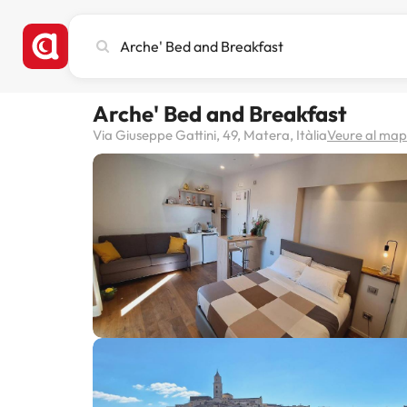
Cerca
ciutat,
hotel
o
Arche' Bed and Breakfast
destinació
Via Giuseppe Gattini, 49, Matera, Itàlia
Veure al ma