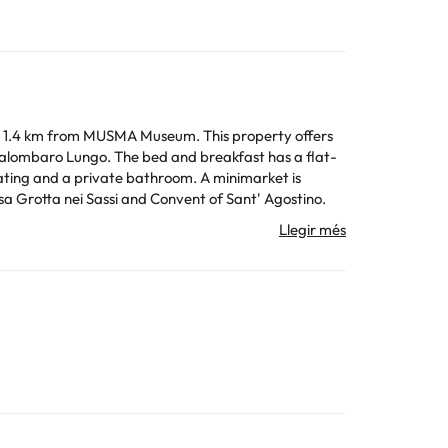
d 1.4 km from MUSMA Museum. This property offers
 breakfast has a flat-
 private bathroom. A minimarket is
 Please inform in advance of your
ct details provided in your confirmation. Guests are
o availability and additional charges may apply.
 la informació d'aquesta fitxa està subjecta a canvis