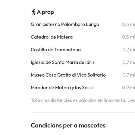
A prop
Gran cisterna Palombaro Lungo
0,5 m
Catedral de Matera
0,5 m
Castillo de Tramontano
0,7 m
Iglesia de Santa María de Idris
0,7 m
Museo Casa Grotto di Vico Solitario
0,7 m
Mirador de Matera y los Sassi
0,9 m
Totes les distàncies es calculen en línia recta. Le
Condicions per a mascotes