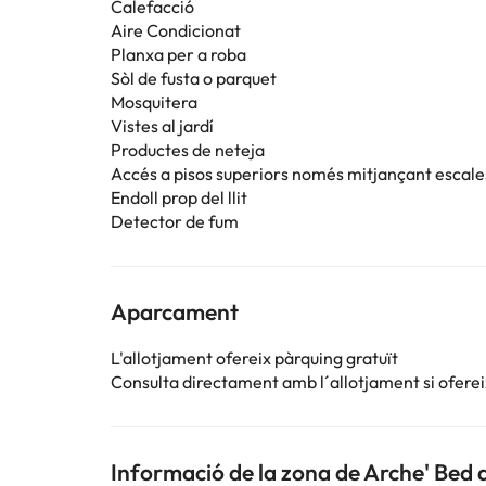
Calefacció
Aire Condicionat
Planxa per a roba
Sòl de fusta o parquet
Mosquitera
Vistes al jardí
Productes de neteja
Accés a pisos superiors només mitjançant escale
Endoll prop del llit
Detector de fum
Aparcament
L'allotjament ofereix pàrquing gratuït
Consulta directament amb l´allotjament si ofereix
Informació de la zona de Arche' Bed 