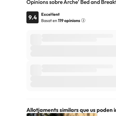
Opinions sobre Arche' Bed and Break
Excel·lent
9.4
Basat en
119 opinions
Allotjaments similars que us poden 