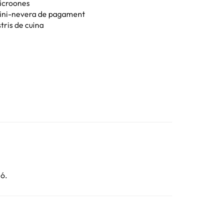
icroones
ini-nevera de pagament
tris de cuina
ió.