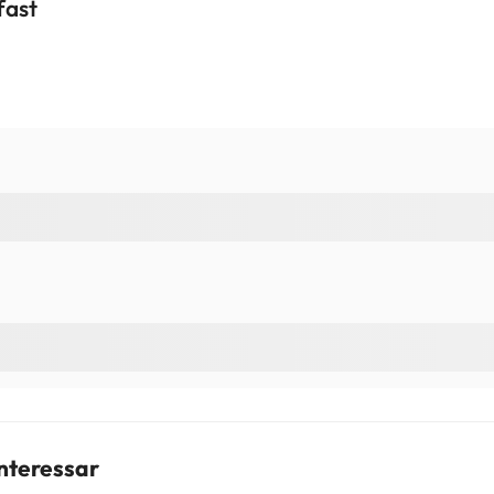
fast
interessar