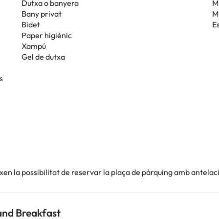
Dutxa o banyera
M
Bany privat
M
Bidet
Es
Paper higiènic
Xampú
Gel de dutxa
s
en la possibilitat de reservar la plaça de pàrquing amb antelac
and Breakfast