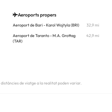
Aeroports propers
i
Aeroport de Bari - Karol Wojtyla (BRI)
32,9 mi
i
Aeroport de Taranto - M.A. Grottag
42,9 mi
i
(TAR)
i
i
i
s distàncies de viatge a la realitat poden variar.