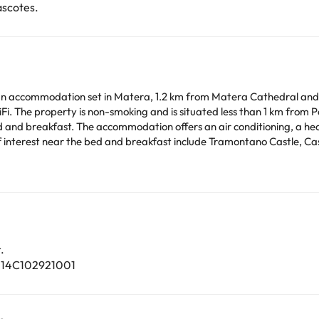
ascotes.
s an accommodation set in Matera, 1.2 km from Matera Cathedral an
erty is non-smoking and is situated less than 1 km from Palombaro Lungo. The bed and
d breakfast. The accommodation offers an air conditioning, a heating and a
.
 double bed.This property will not accommodate hen, stag or similar parties.
sts box when booking, or contact the property directly with the conta
rd upon check-in. Please note that all Special Requests are subject t
.
Podeu consultar les vostres tarifes directament a l'establiment. Tota
7014C102921001
.