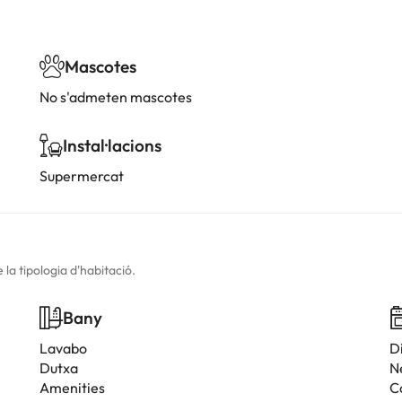
Mascotes
No s'admeten mascotes
Instal·lacions
Supermercat
la tipologia d'habitació.
Bany
Lavabo
D
Dutxa
N
Amenities
C