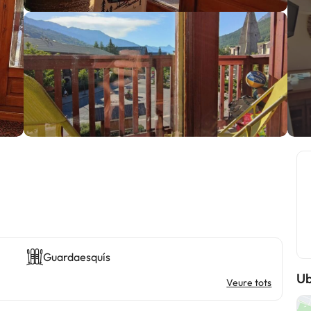
Guardaesquís
Ub
Veure tots