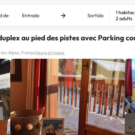
1 habitac
Entrada
Sortida
2 adults
duplex au pied des pistes avec Parking co
-les-Alpes, França
Veure al mapa