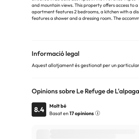
and mountain views. This property offers access to a t
apartment features 2 bedrooms, a kitchen with a dis
features a shower and a dressing room. The accommodation is non-smoking. A ski equipment rental service, ski-to-door
the apartment, and guests can go skiing in the surroundings. Galibier is 27 km from Le Refuge de L'alpaga - Superbe appartement au pied des pistes 
while Sestriere Colle is 45 km from the property.
This property will not accommodate hen, stag or sim
Informació legal
Alguns dels serveis detallats poden ser de pagament. 
per part de l'allotjament. Si tens dubtes, contacta'ns
Aquest allotjament és gestionat per un particular
Opinions sobre Le Refuge de L'alpaga
Molt bé
8.4
Basat en
17 opinions