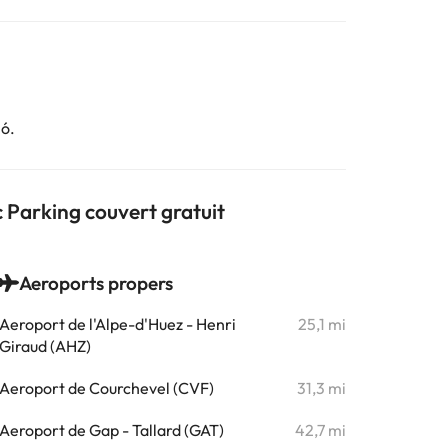
ió.
c Parking couvert gratuit
Aeroports propers
Aeroport de l'Alpe-d'Huez - Henri
25,1 mi
Giraud (AHZ)
Aeroport de Courchevel (CVF)
31,3 mi
Aeroport de Gap - Tallard (GAT)
42,7 mi