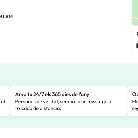
:00 AM
Amb tu 24/7 els 365 dies de l'any
Op
tot
Persones de veritat, sempre a un missatge o
Mi
trucada de distància.
se