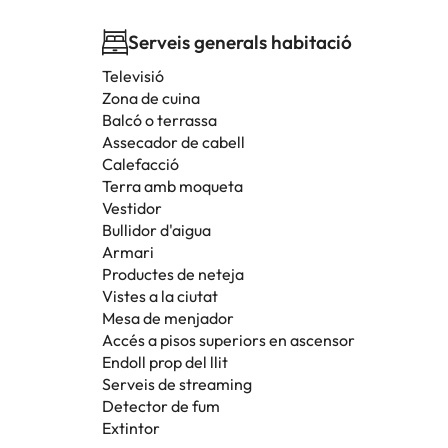
Serveis generals habitació
Televisió
Zona de cuina
Balcó o terrassa
Assecador de cabell
Calefacció
Terra amb moqueta
Vestidor
Bullidor d'aigua
Armari
Productes de neteja
Vistes a la ciutat
Mesa de menjador
Accés a pisos superiors en ascensor
Endoll prop del llit
Serveis de streaming
Detector de fum
Extintor