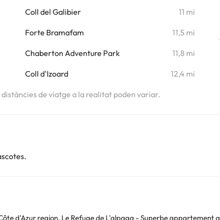
Coll del Galibier
11 mi
Forte Bramafam
11,5 mi
Chaberton Adventure Park
11,8 mi
Coll d'Izoard
12,4 mi
s distàncies de viatge a la realitat poden variar.
ascotes.
s-Côte d'Azur region, Le Refuge de L'alpaga - Superbe appartement au