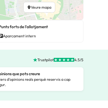
Veure mapa
Punts forts de l'allotjament
Aparcament intern
Trustpilot
4.5/5
inions que pots creure
lers d'opinions reals perquè reservis a cap
gur.