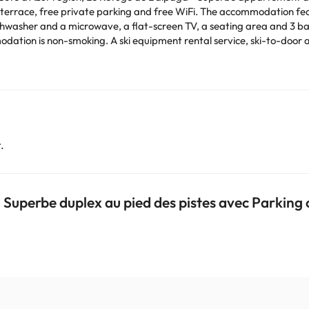
errace, free private parking and free WiFi. The accommodation features 
hwasher and a microwave, a flat-screen TV, a seating area and 3 bat
 access and a ski pass sales point are all available at
avec Parking gratuit.,
ilar parties. Managed by a private host
Podeu consultar les vostres tarifes directament a l'establiment. Tota
.
.
 Superbe duplex au pied des pistes avec Parking 