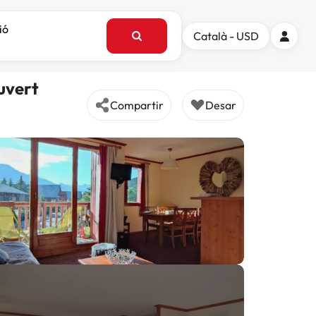
ió
Català - USD
uvert
Compartir
Desar