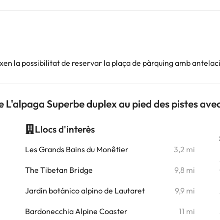
en la possibilitat de reservar la plaça de pàrquing amb antelac
 L'alpaga Superbe duplex au pied des pistes ave
Llocs d'interès
i
Les Grands Bains du Monêtier
3,2 mi
The Tibetan Bridge
9,8 mi
Jardín botánico alpino de Lautaret
9,9 mi
Bardonecchia Alpine Coaster
11 mi