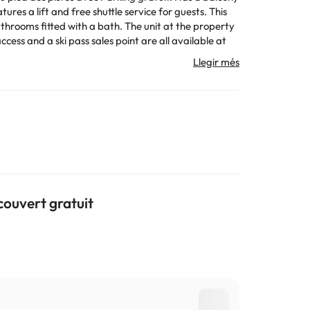
a lift and free shuttle service for guests. This
hrooms fitted with a bath. The unit at the property
 la informació d'aquesta fitxa està subjecta a canvis
couvert gratuit