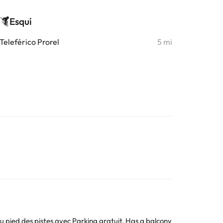
Esquí
Teleférico Prorel
5 mi
 pied des pistes avec Parking gratuit. Has a balcony