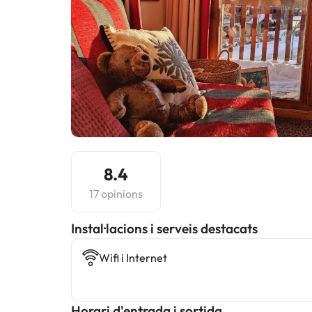
8.4
17 opinions
Instal·lacions i serveis destacats
Wifi i Internet
Horari d'entrada i sortida