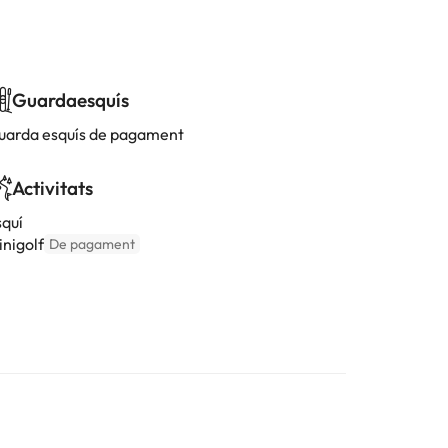
Guardaesquís
uarda esquís de pagament
Activitats
squí
inigolf
De pagament