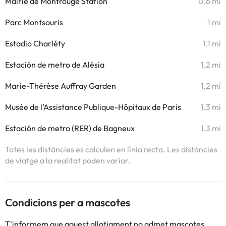
Mairie de Montrouge Station
0,6 mi
Parc Montsouris
1 mi
Estadio Charléty
1,1 mi
Estación de metro de Alésia
1,2 mi
Marie-Thérèse Auffray Garden
1,2 mi
Musée de l’Assistance Publique-Hôpitaux de Paris
1,3 mi
Estación de metro (RER) de Bagneux
1,3 mi
Totes les distàncies es calculen en línia recta. Les distàncies
de viatge a la realitat poden variar.
Condicions per a mascotes
T'informem que aquest allotjament no admet mascotes.