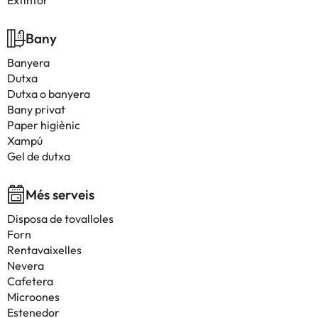
Extintor
Bany
Banyera
Dutxa
Dutxa o banyera
Bany privat
Paper higiènic
Xampú
Gel de dutxa
Més serveis
Disposa de tovalloles
Forn
Rentavaixelles
Nevera
Cafetera
Microones
Estenedor