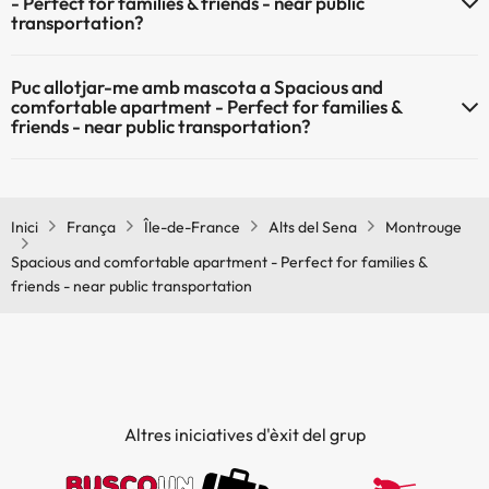
- Perfect for families & friends - near public
transportation?
El Spacious and comfortable apartment - Perfect for families &
Puc allotjar-me amb mascota a Spacious and
friends - near public transportation disposa de Wi-Fi.
comfortable apartment - Perfect for families &
friends - near public transportation?
Spacious and comfortable apartment - Perfect for families &
friends - near public transportation no admet mascotes.
Inici
França
Île-de-France
Alts del Sena
Montrouge
Spacious and comfortable apartment - Perfect for families &
friends - near public transportation
Altres iniciatives d'èxit del grup