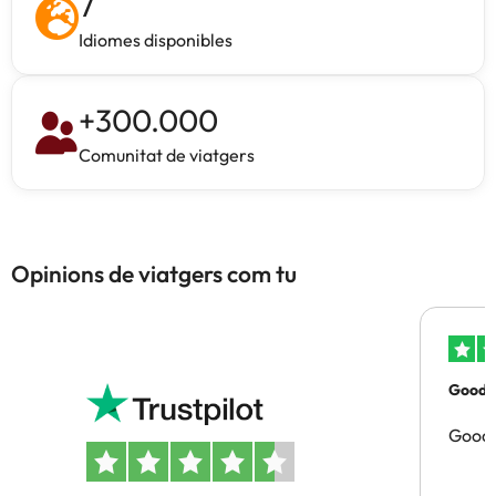
7
Idiomes disponibles
+
300.000
Comunitat de viatgers
Opinions de viatgers com tu
Good p
Good 