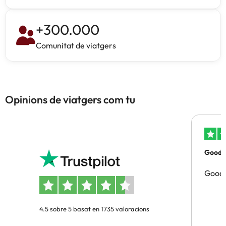
+
300.000
Comunitat de viatgers
Opinions de viatgers com tu
Good p
Good 
4.5 sobre 5 basat en 1735 valoracions