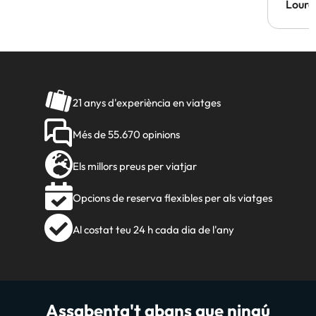
Lourd
21 anys d'experiència en viatges
Més de 55.670 opinions
Els millors preus per viatjar
Opcions de reserva flexibles per als viatges
Al costat teu 24 h cada dia de l'any
Assabenta't abans que ningú