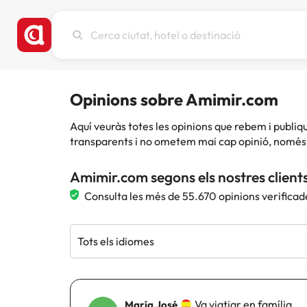
Cerca
ciutat,
hotel
o
destinació
Opinions sobre Amimir.com
Aquí veuràs totes les opinions que rebem i publ
transparents i no ometem mai cap opinió, només 
Amimir.com segons els nostres client
Consulta les més de 55.670 opinions verificad