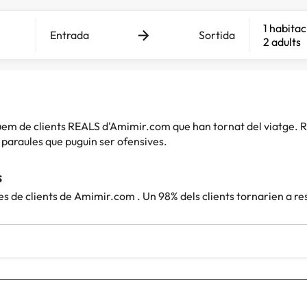
1 habitac
Entrada
Sortida
2 adults
iquem de clients REALS d'Amimir.com que han tornat del viatg
paraules que puguin ser ofensives.
s
es de clients de Amimir.com . Un 98% dels clients tornarien a r