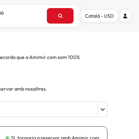
ió
Català - USD
e. Recorda que a Amimir.com som 100%
eservar amb nosaltres.