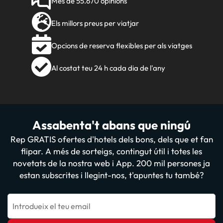
Més de 55.670 opinions
Els millors preus per viatjar
Opcions de reserva flexibles per als viatges
Al costat teu 24 h cada dia de l'any
Assabenta't abans que ningú
Rep GRATIS ofertes d'hotels dels bons, dels que et fan
flipar. A més de sorteigs, contingut útil i totes les
novetats de la nostra web i App. 200 mil persones ja
estan subscrites i llegint-nos, t'apuntes tu també?
Introdueix el teu email