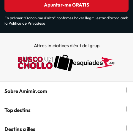
Apuntar-me GRATIS
En prémer “Donar-me d'alta” confirmes haver llegit i estar d'acord amb
la
Política de Privadesa
Altres iniciatives d'èxit del grup
Sobre Amimir.com
¿Qui som?
Top destins
La nostra newsletter
Hotels a Salou
Destins a illes
Opinions