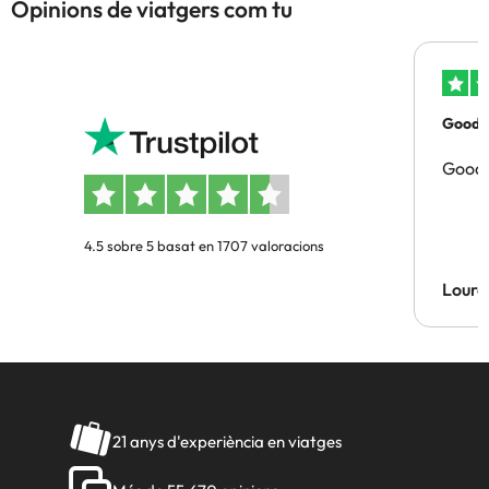
Opinions de viatgers com tu
Good p
Good 
4.5 sobre 5 basat en 1707 valoracions
Lourd
21 anys d'experiència en viatges