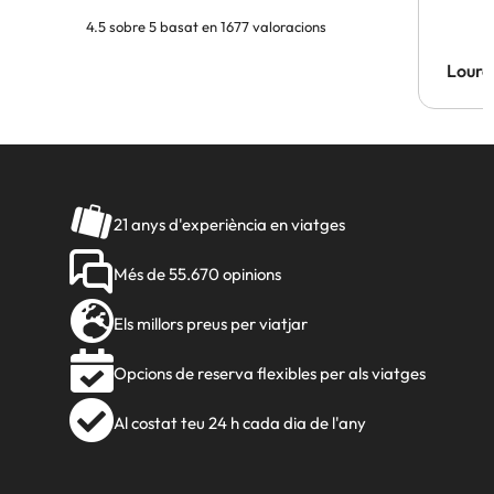
4.5 sobre 5 basat en 1677 valoracions
Lourd
21 anys d'experiència en viatges
Més de 55.670 opinions
Els millors preus per viatjar
Opcions de reserva flexibles per als viatges
Al costat teu 24 h cada dia de l'any