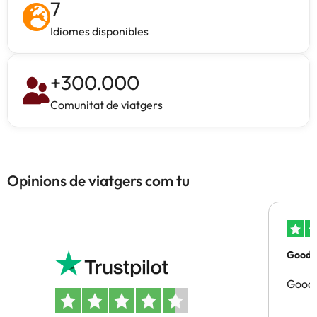
7
Idiomes disponibles
+
300.000
Comunitat de viatgers
Opinions de viatgers com tu
Good p
Good 