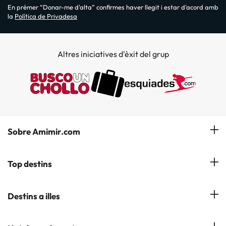
En prémer “Donar-me d'alta” confirmes haver llegit i estar d'acord amb
la
Política de Privadesa
Altres iniciatives d'èxit del grup
Sobre Amimir.com
¿Qui som?
Top destins
La nostra newsletter
Hotels a Salou
Destins a illes
Opinions
Hotels a Lloret de Mar
El nostre blog
Hotels a les Illes Balears