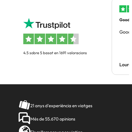
Good p
Good 
4.5 sobre 5 basat en 1691 valoracions
Lourd
21 anys d'experiència en viatges
Més de 55.670 opinions