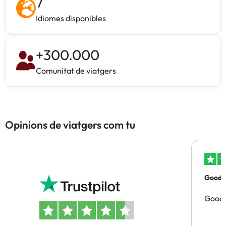
7
Idiomes disponibles
+
300.000
Comunitat de viatgers
Opinions de viatgers com tu
Good p
Good 