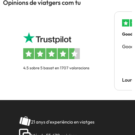
Opinions de viatgers com tu
Good p
Good 
4.5 sobre 5 basat en 1707 valoracions
Lourd
21 anys d'experiència en viatges