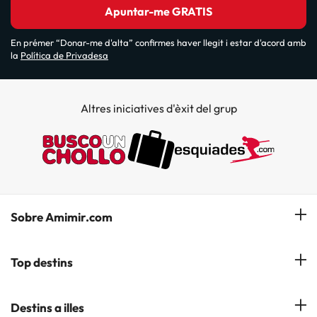
Apuntar-me GRATIS
En prémer “Donar-me d'alta” confirmes haver llegit i estar d'acord amb
la
Política de Privadesa
Altres iniciatives d'èxit del grup
Sobre Amimir.com
¿Qui som?
Top destins
La nostra newsletter
Hotels a Salou
Destins a illes
Opinions