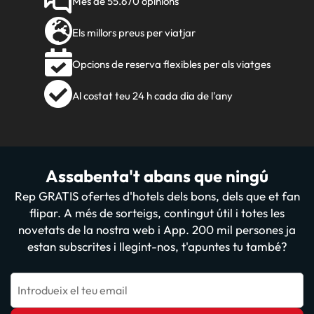
Més de 55.670 opinions
Els millors preus per viatjar
Opcions de reserva flexibles per als viatges
Al costat teu 24 h cada dia de l'any
Assabenta't abans que ningú
Rep GRATIS ofertes d'hotels dels bons, dels que et fan
flipar. A més de sorteigs, contingut útil i totes les
novetats de la nostra web i App. 200 mil persones ja
estan subscrites i llegint-nos, t'apuntes tu també?
Introdueix el teu email