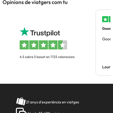
Opinions de viatgers com tu
Good p
Good 
4.5 sobre 5 basat en 1723 valoracions
Lourd
21 anys d'experiència en viatges