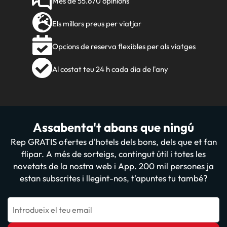
Més de 55.670 opinions
Els millors preus per viatjar
Opcions de reserva flexibles per als viatges
Al costat teu 24 h cada dia de l'any
Assabenta't abans que ningú
Rep GRATIS ofertes d'hotels dels bons, dels que et fan
flipar. A més de sorteigs, contingut útil i totes les
novetats de la nostra web i App. 200 mil persones ja
estan subscrites i llegint-nos, t'apuntes tu també?
Introdueix el teu email