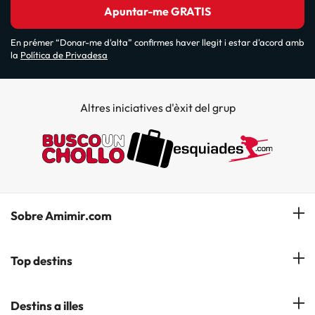
Apuntar-me GRATIS
En prémer “Donar-me d'alta” confirmes haver llegit i estar d'acord amb
la
Política de Privadesa
Altres iniciatives d'èxit del grup
Sobre Amimir.com
¿Qui som?
Top destins
La nostra newsletter
Hotels a Salou
Destins a illes
Opinions