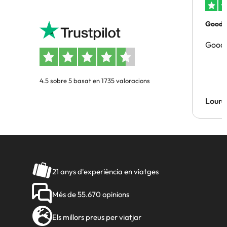
Good p
Good 
4.5 sobre 5 basat en 1735 valoracions
Lourd
21 anys d'experiència en viatges
Més de 55.670 opinions
Els millors preus per viatjar