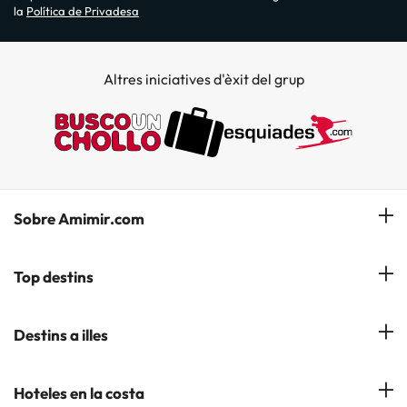
la
Política de Privadesa
Altres iniciatives d'èxit del grup
Sobre Amimir.com
¿Qui som?
Top destins
La nostra newsletter
Hotels a Salou
Destins a illes
Opinions
Hotels a Lloret de Mar
El nostre blog
Hotels a les Illes Balears
Hoteles en la costa
Hotels a Andorra la Vella