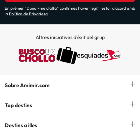
En prémer “Donar-me d'alta” confirmes haver llegit i estar d'acord amb
la
Política de Privadesa
Altres iniciatives d'èxit del grup
Sobre Amimir.com
¿Qui som?
Top destins
La nostra newsletter
Hotels a Salou
Destins a illes
Opinions
Hotels a Lloret de Mar