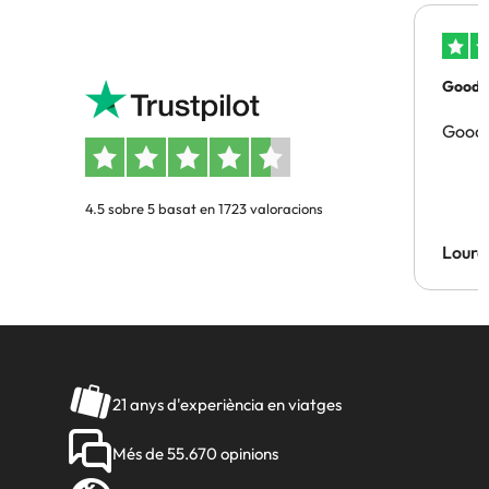
Good p
Good 
4.5 sobre 5 basat en 1723 valoracions
Lourd
21 anys d'experiència en viatges
Més de 55.670 opinions