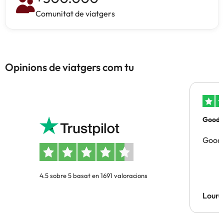
Comunitat de viatgers
Opinions de viatgers com tu
Good p
Good 
4.5 sobre 5 basat en 1691 valoracions
Lourd