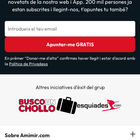
novetats de la nostra web i App. 200 mil persones ja
estan subscrites i llegint-nos, t'apuntes tu també?
Introdueix el teu email
Apuntar-me GRATIS
En prémer “Donar-me d'alta” confirmes haver llegit i estar d'acord amb
la
Política de Privadesa
Altres iniciatives d'èxit del grup
Sobre Amimir.com