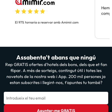
Hem t
compa
El 97% tornaria a reservar amb Amimir.com
Assabenta't abans que ningú
Rep GRATIS ofertes d'hotels dels bons, dels que et fan
flipar. A més de sorteigs, contingut útil i totes les
novetats de la nostra web i App. 200 mil persones ja
estan subscrites i llegint-nos, t'apuntes tu també?
Introdueix el teu email
Apuntar-me GRATIS