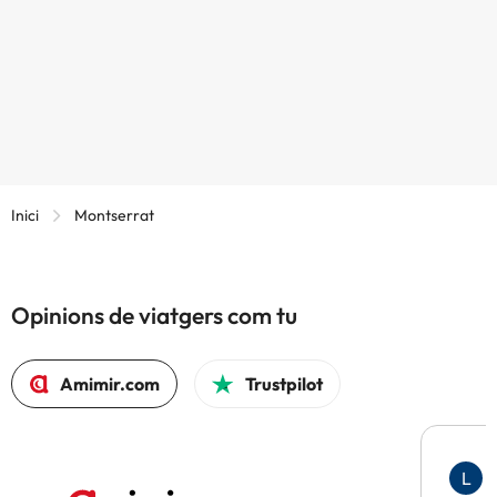
Inici
Montserrat
Opinions de viatgers com tu
Amimir.com
Trustpilot
L
F