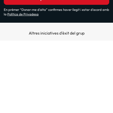
En prémer “Donar-me d'alta” confirmes haver llegit i estar d'acord amb
la
Política de Privadesa
Altres iniciatives d'èxit del grup
Sobre Amimir.com
¿Qui som?
Top destins
La nostra newsletter
Hotels a Salou
Destins a illes
Opinions
Hotels a Lloret de Mar