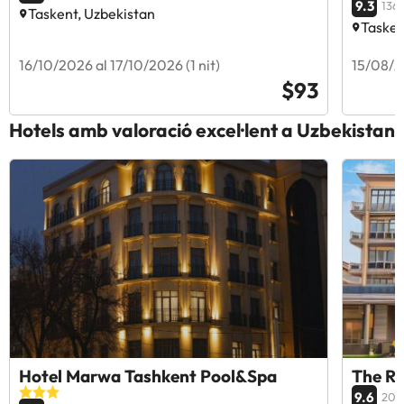
9.3
1369
Taskent, Uzbekistan
Tasken
16/10/2026 al 17/10/2026 (1 nit)
15/08/20
$93
Hotels amb valoració excel·lent a Uzbekistan
Hotel Marwa Tashkent Pool&Spa
The Ro
9.6
205