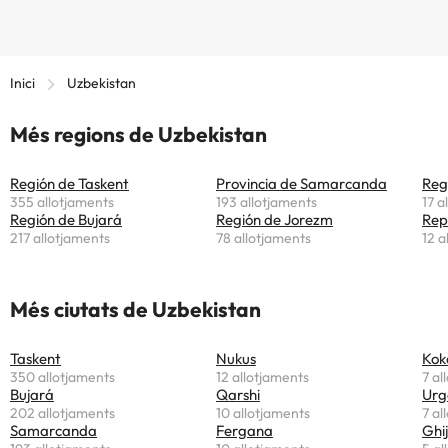
Inici
Uzbekistan
Més regions de Uzbekistan
Región de Taskent
Provincia de Samarcanda
Reg
355 allotjaments
193 allotjaments
17 a
Región de Bujará
Región de Jorezm
217 allotjaments
78 allotjaments
12 a
Més ciutats de Uzbekistan
Taskent
Nukus
Kok
350 allotjaments
12 allotjaments
7 al
Bujará
Qarshi
Urg
202 allotjaments
10 allotjaments
7 al
Samarcanda
Fergana
Ghi