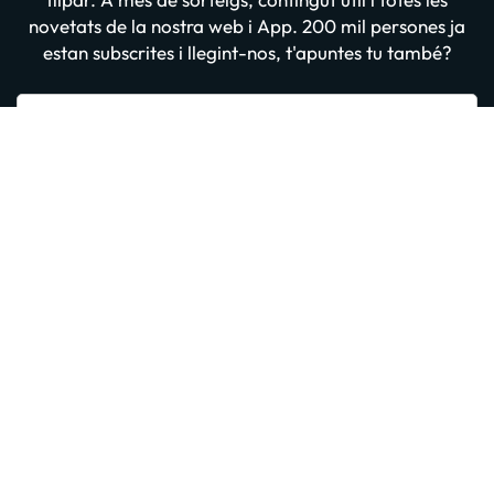
novetats de la nostra web i App. 200 mil persones ja
estan subscrites i llegint-nos, t'apuntes tu també?
Introdueix el teu email
Apuntar-me GRATIS
En prémer “Donar-me d'alta” confirmes haver llegit i estar d'acord amb
la
Política de Privadesa
Altres iniciatives d'èxit del grup