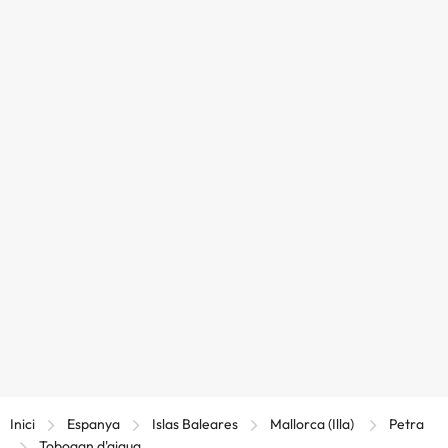
Inici
Espanya
Islas Baleares
Mallorca (Illa)
Petra
Tobogan d'aigua