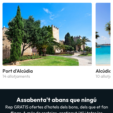
Port d'Alcúdia
Alcúdia
14 allotjaments
10 allotj
Assabenta't abans que ningú
Rep GRATIS ofertes d'hotels dels bons, dels que et fan
flipar. A més de sorteigs, contingut útil i totes les