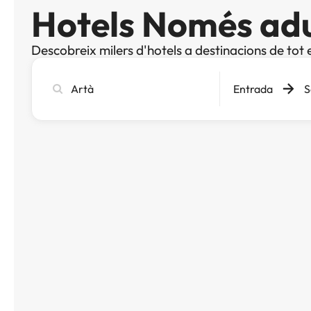
Hotels Només adu
Descobreix milers d'hotels a destinacions de tot 
Cerca
Entrada
S
ciutat,
hotel
o
destinació