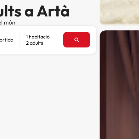
lts a Artà
el món
1 habitació
ortida
2 adults