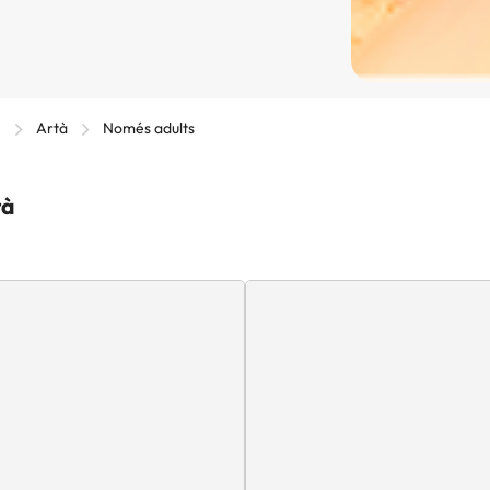
)
Artà
Només adults
tà