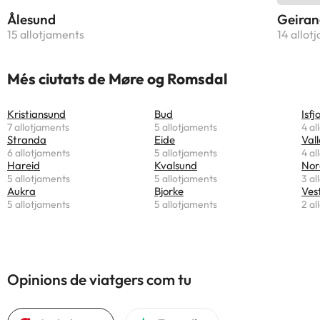
Ålesund
Geiran
15 allotjaments
14 allot
Més ciutats de Møre og Romsdal
Kristiansund
Bud
Isfj
7 allotjaments
5 allotjaments
4 al
Stranda
Eide
Vall
6 allotjaments
5 allotjaments
4 al
Hareid
Kvalsund
Nor
5 allotjaments
5 allotjaments
3 al
Aukra
Bjorke
Ves
5 allotjaments
5 allotjaments
2 al
Opinions de viatgers com tu