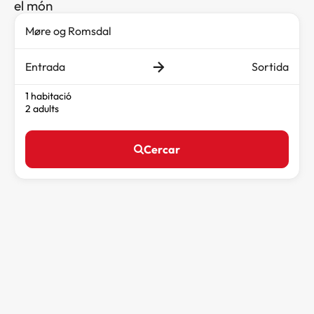
el món
Entrada
Sortida
1 habitació
2 adults
Cercar