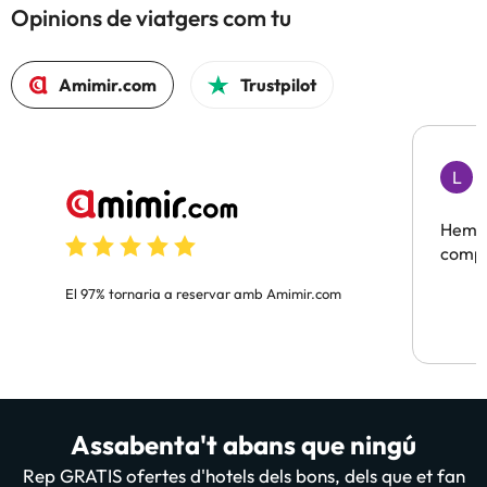
Opinions de viatgers com tu
Amimir.com
Trustpilot
L
F
Hem t
compa
El 97% tornaria a reservar amb Amimir.com
Assabenta't abans que ningú
Rep GRATIS ofertes d'hotels dels bons, dels que et fan