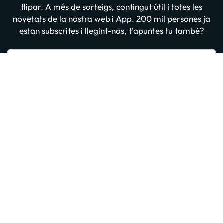
flipar. A més de sorteigs, contingut útil i totes les
novetats de la nostra web i App. 200 mil persones ja
estan subscrites i llegint-nos, t'apuntes tu també?
Introdueix el teu email
Apuntar-me GRATIS
En prémer “Donar-me d'alta” confirmes haver llegit i estar d'acord amb
la
Política de Privadesa
Altres iniciatives d'èxit del grup