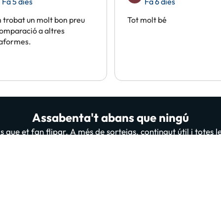
Fa 5 dies
Fa 6 dies
trobat un molt bon preu
Tot molt bé
omparació a altres
taformes.
Assabenta't abans que ningú
 que et fan flipar. A més de sorteigs, contingut útil i totes 
persones ja estan subscrites i llegint-nos, t'apuntes tu també
A
 “Donar-me d'alta” confirmes haver llegit i estar d'acord amb la
Política de