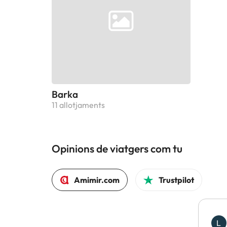
Barka
11 allotjaments
Opinions de viatgers com tu
Amimir.com
Trustpilot
L