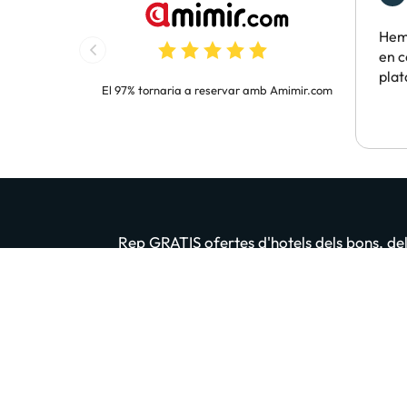
Hem 
en c
pla
El 97% tornaria a reservar amb Amimir.com
Rep GRATIS ofertes d'hotels dels bons, dels
Introdueix el teu email
En prémer