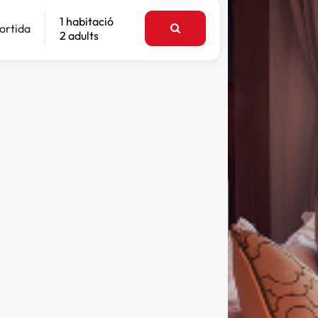
1 habitació
ortida
2 adults