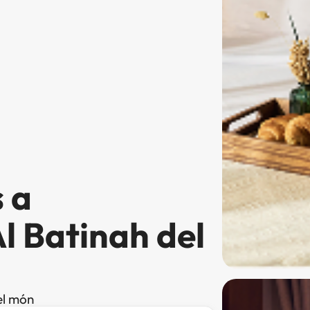
 a
l Batinah del
el món