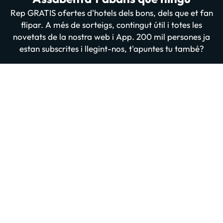
Rep GRATIS ofertes d'hotels dels bons, dels que et fan
flipar. A més de sorteigs, contingut útil i totes les
novetats de la nostra web i App. 200 mil persones ja
estan subscrites i llegint-nos, t'apuntes tu també?
Introdueix el teu email
Apuntar-me GRATIS
En prémer “Donar-me d'alta” confirmes haver llegit i estar d'acord amb
la
Política de Privadesa
Altres iniciatives d'èxit del grup