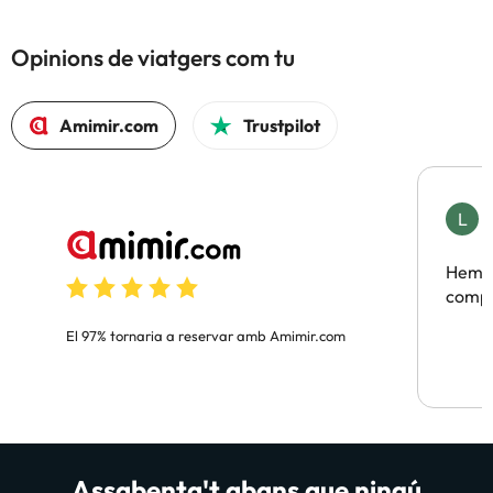
Opinions de viatgers com tu
Amimir.com
Trustpilot
L
F
Hem t
compa
El 97% tornaria a reservar amb Amimir.com
Assabenta't abans que ningú