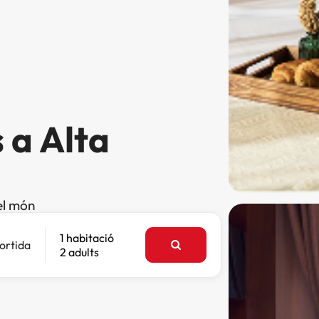
 a Alta
el món
1 habitació
ortida
2 adults