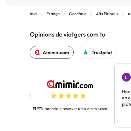
Inici
França
Occitània
Alts Pirineus
A
Opinions de viatgers com tu
Amimir.com
Trustpilot
L
Hem 
en c
pla
El 97% tornaria a reservar amb Amimir.com