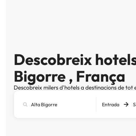
Descobreix hotels
Bigorre , França
Descobreix milers d'hotels a destinacions de tot 
Cerca
Entrada
S
ciutat,
hotel
o
destinació