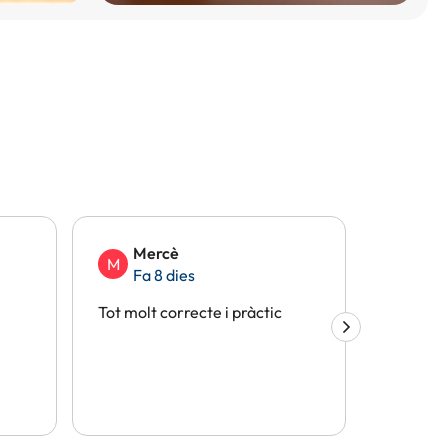
Mercè
Eli
M
E
Fa 8 dies
Fa 
Tot molt correcte i pràctic
Tot perf