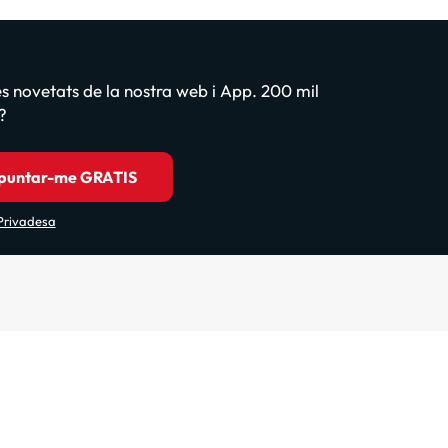
les novetats de la nostra web i App. 200 mil
?
puntar-me GRATIS
 Privadesa