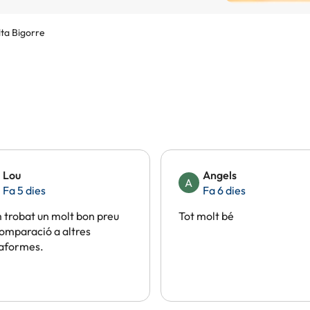
lta Bigorre
Lou
Angels
A
Fa 5 dies
Fa 6 dies
trobat un molt bon preu
Tot molt bé
omparació a altres
taformes.