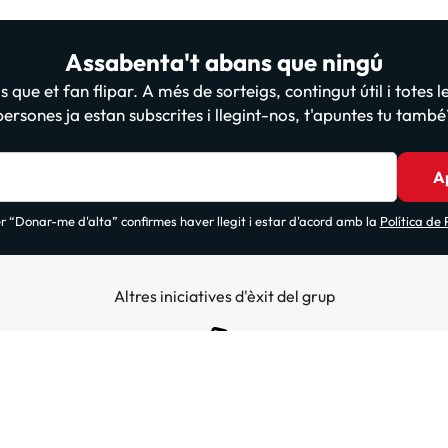
Assabenta't abans que ningú
 que et fan flipar. A més de sorteigs, contingut útil i totes 
persones ja estan subscrites i llegint-nos, t'apuntes tu també
A
 “Donar-me d'alta” confirmes haver llegit i estar d'acord amb la
Política de
Altres iniciatives d'èxit del grup