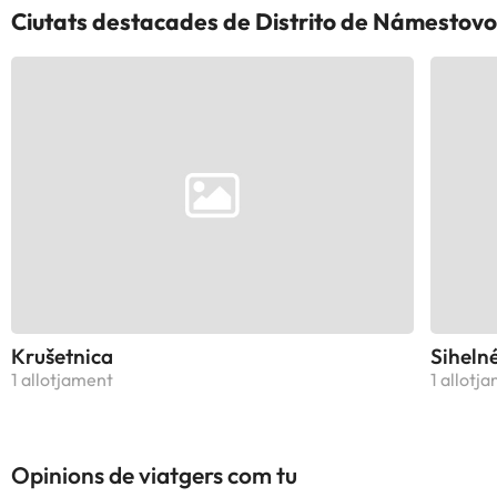
Ciutats destacades de Distrito de Námestovo
Krušetnica
Siheln
1 allotjament
1 allotj
Opinions de viatgers com tu