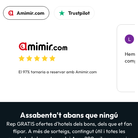
Amimir.com
Trustpilot
L
F
Hem t
compa
El 97% tornaria a reservar amb Amimir.com
Assabenta't abans que ningú
Rep GRATIS ofertes d'hotels dels bons, dels que et fan
flipar. A més de sorteigs, contingut útil i totes les