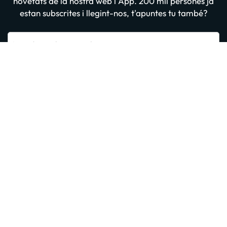
novetats de la nostra web i App. 200 mil persones ja
estan subscrites i llegint-nos, t'apuntes tu també?
Introdueix el teu email
Apuntar-me GRATIS
En prémer “Donar-me d'alta” confirmes haver llegit i estar d'acord amb
la
Política de Privadesa
Altres iniciatives d'èxit del grup
Sobre Amimir.com