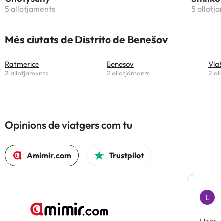
5 allotjaments
5 allotj
Més ciutats de Distrito de Benešov
Ratmerice
Benesov
Vla
2 allotjaments
2 allotjaments
2 al
Opinions de viatgers com tu
Amimir.com
Trustpilot
L
F