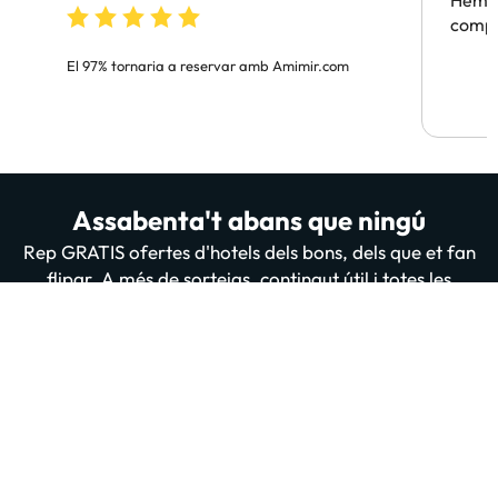
Hem t
compa
El 97% tornaria a reservar amb Amimir.com
Assabenta't abans que ningú
Rep GRATIS ofertes d'hotels dels bons, dels que et fan
flipar. A més de sorteigs, contingut útil i totes les
novetats de la nostra web i App. 200 mil persones ja
estan subscrites i llegint-nos, t'apuntes tu també?
Introdueix el teu email
Apuntar-me GRATIS