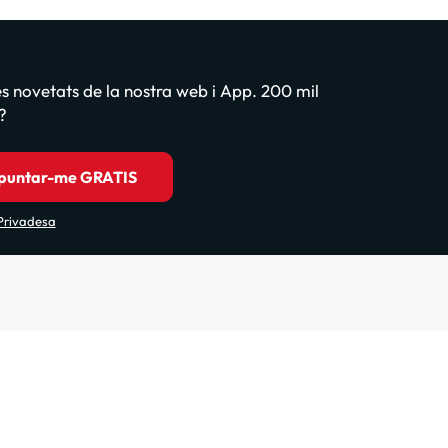
les novetats de la nostra web i App. 200 mil
?
puntar-me GRATIS
 Privadesa