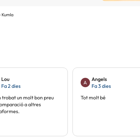
e Kumla
Lou
Angels
A
Fa 2 dies
Fa 3 dies
trobat un molt bon preu
Tot molt bé
omparació a altres
taformes.