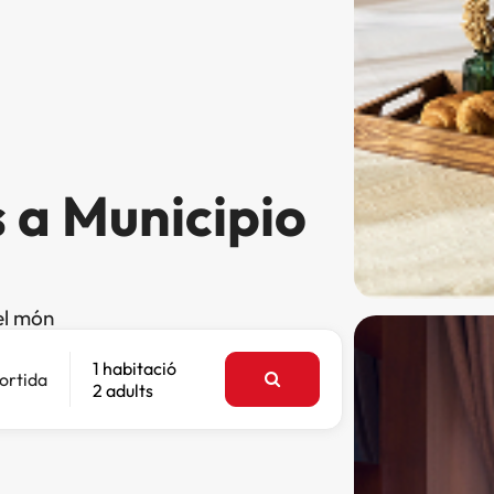
 a Municipio
el món
1 habitació
ortida
2 adults