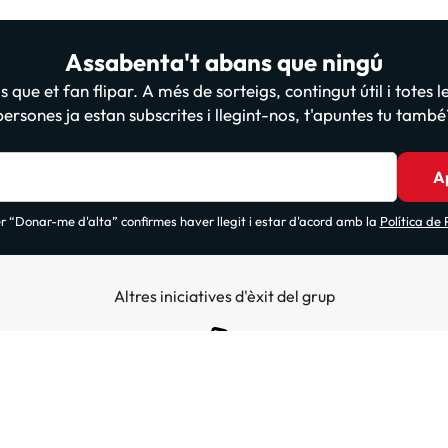
Assabenta't abans que ningú
 que et fan flipar. A més de sorteigs, contingut útil i totes 
persones ja estan subscrites i llegint-nos, t'apuntes tu també
A
 “Donar-me d'alta” confirmes haver llegit i estar d'acord amb la
Política de
Altres iniciatives d'èxit del grup