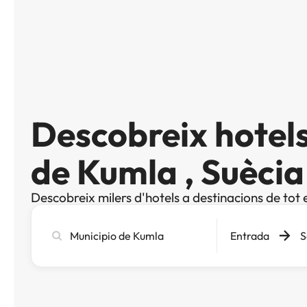
Descobreix hotels
de Kumla , Suècia
Descobreix milers d'hotels a destinacions de tot 
Cerca
Entrada
S
ciutat,
hotel
o
destinació