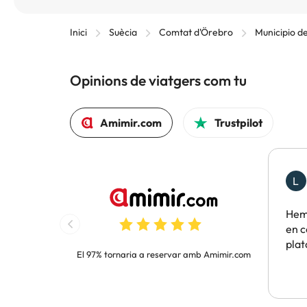
Inici
Suècia
Comtat d'Örebro
Municipio d
Opinions de viatgers com tu
Amimir.com
Trustpilot
L
Hem 
en c
pla
El 97% tornaria a reservar amb Amimir.com