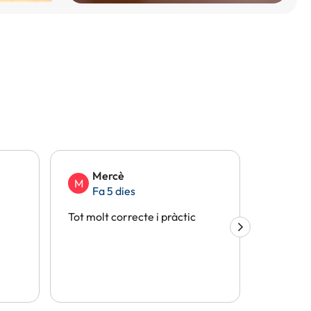
Mercè
Eli
M
E
Fa 5 dies
Fa 
Tot molt correcte i pràctic
Tot perf