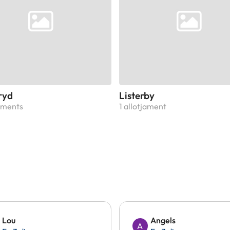
ryd
Listerby
jaments
1 allotjament
Lou
Angels
A