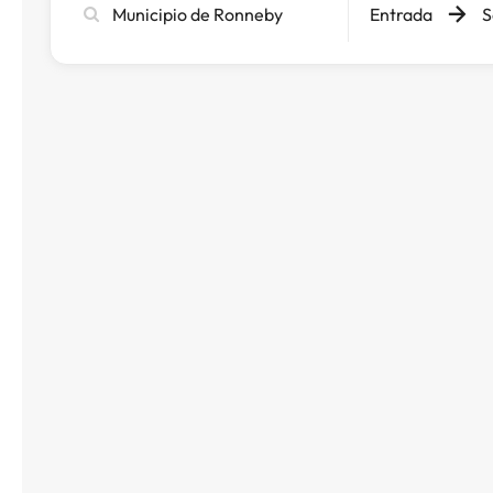
Entrada
S
ciutat,
hotel
o
destinació