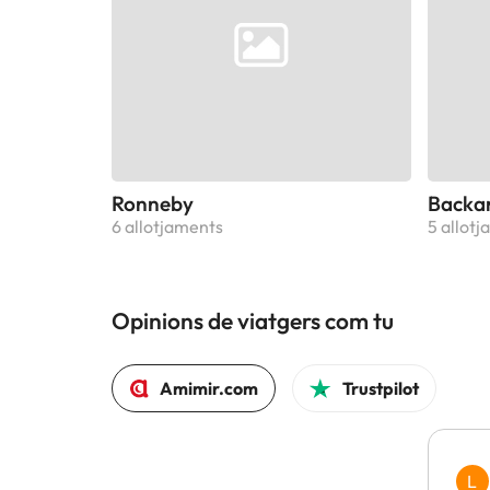
Ronneby
Backa
6 allotjaments
5 allot
Opinions de viatgers com tu
Amimir.com
Trustpilot
L