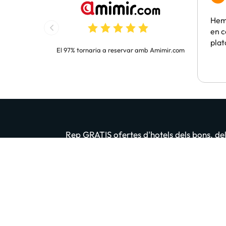
Hem 
en c
pla
El 97% tornaria a reservar amb Amimir.com
Rep GRATIS ofertes d'hotels dels bons, dels
Introdueix el teu email
En prémer