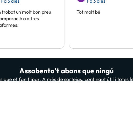
Fa 3 dies
Fa 3 dies
trobat un molt bon preu
Tot molt bé
omparació a altres
taformes.
Assabenta't abans que ningú
 que et fan flipar. A més de sorteigs, contingut útil i totes 
persones ja estan subscrites i llegint-nos, t'apuntes tu també
A
 “Donar-me d'alta” confirmes haver llegit i estar d'acord amb la
Política de