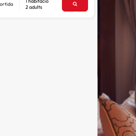
1 habitació
ortida
2 adults