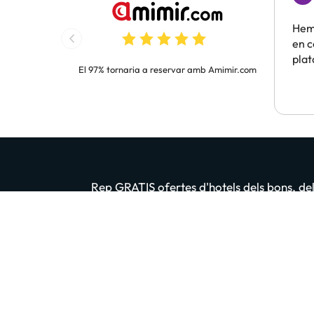
Hem 
en c
pla
El 97% tornaria a reservar amb Amimir.com
Rep GRATIS ofertes d'hotels dels bons, dels
Introdueix el teu email
En prémer