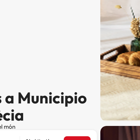
 a Municipio
ècia
el món