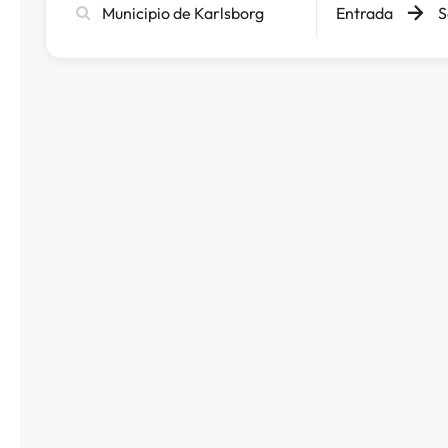
Entrada
S
ciutat,
hotel
o
destinació