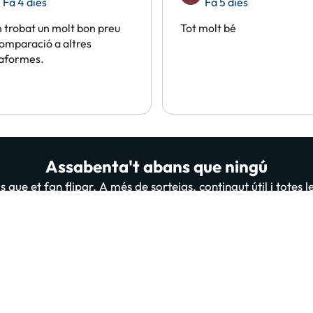
Fa 4 dies
Fa 5 dies
trobat un molt bon preu
Tot molt bé
omparació a altres
taformes.
Assabenta't abans que ningú
 que et fan flipar. A més de sorteigs, contingut útil i totes 
persones ja estan subscrites i llegint-nos, t'apuntes tu també
A
 “Donar-me d'alta” confirmes haver llegit i estar d'acord amb la
Política de