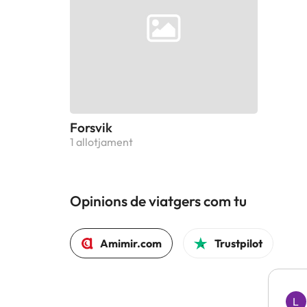
Forsvik
1 allotjament
Opinions de viatgers com tu
Amimir.com
Trustpilot
L