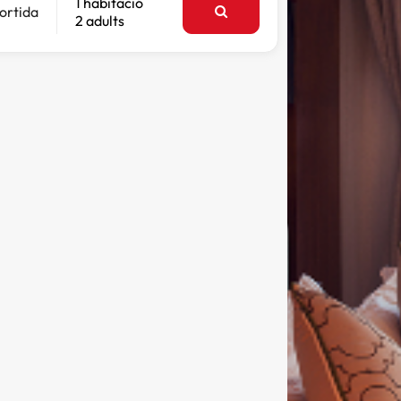
1 habitació
ortida
2 adults