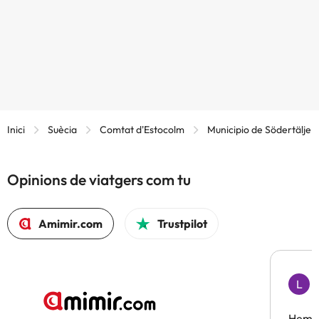
Inici
Suècia
Comtat d'Estocolm
Municipio de Södertälje
Opinions de viatgers com tu
Amimir.com
Trustpilot
L
F
Hem t