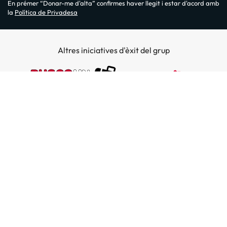
En prémer “Donar-me d'alta” confirmes haver llegit i estar d'acord amb
la
Política de Privadesa
Altres iniciatives d'èxit del grup
Sobre Amimir.com
¿Qui som?
Top destins
La nostra newsletter
Hotels a Salou
Destins a illes
Opinions
Hotels a Lloret de Mar
El nostre blog
Hotels a les Illes Balears
Hoteles en la costa