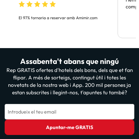
compa
El 97% tornaria a reservar amb Amimir.com
Assabenta't abans que ningú
Rep GRATIS ofertes d'hotels dels bons, dels que et fan
flipar. A més de sorteigs, contingut útil i totes les
novetats de la nostra web i App. 200 mil persones ja
estan subscrites i llegint-nos, t'apuntes tu també?
Introdueix el teu email
Apuntar-me GRATIS