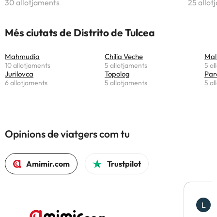
30 allotjaments
25 allot
Més ciutats de Distrito de Tulcea
Mahmudia
Chilia Veche
Mal
10 allotjaments
5 allotjaments
5 al
Jurilovca
Topolog
Par
6 allotjaments
5 allotjaments
5 al
Opinions de viatgers com tu
Amimir.com
Trustpilot
L
F