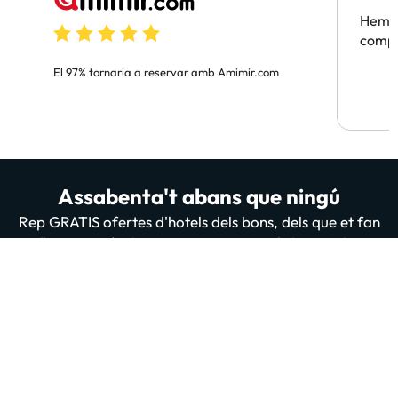
Hem t
compa
El 97% tornaria a reservar amb Amimir.com
Assabenta't abans que ningú
Rep GRATIS ofertes d'hotels dels bons, dels que et fan
flipar. A més de sorteigs, contingut útil i totes les
novetats de la nostra web i App. 200 mil persones ja
estan subscrites i llegint-nos, t'apuntes tu també?
Introdueix el teu email
Apuntar-me GRATIS