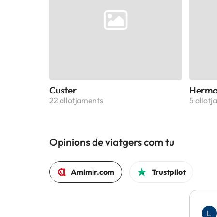
Custer
Hermo
22 allotjaments
5 allot
Opinions de viatgers com tu
Amimir.com
Trustpilot
L