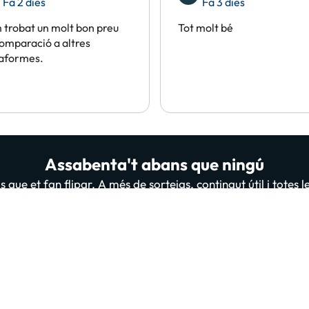
Fa 2 dies
Fa 3 dies
trobat un molt bon preu
Tot molt bé
omparació a altres
taformes.
Assabenta't abans que ningú
 que et fan flipar. A més de sorteigs, contingut útil i totes 
persones ja estan subscrites i llegint-nos, t'apuntes tu també
A
 “Donar-me d'alta” confirmes haver llegit i estar d'acord amb la
Política de