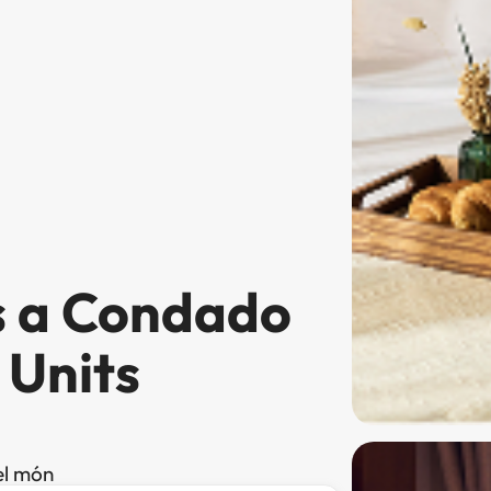
s a Condado
 Units
el món