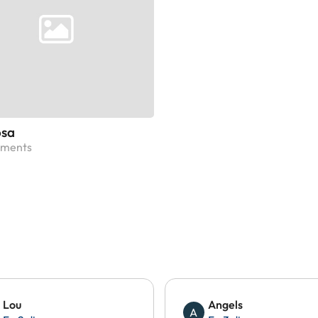
sa
jaments
Lou
Angels
A