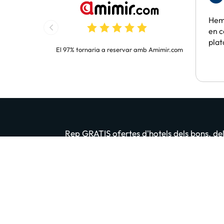
Hem 
en c
pla
El 97% tornaria a reservar amb Amimir.com
Rep GRATIS ofertes d'hotels dels bons, dels
Introdueix el teu email
En prémer