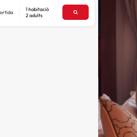
1 habitació
ortida
2 adults