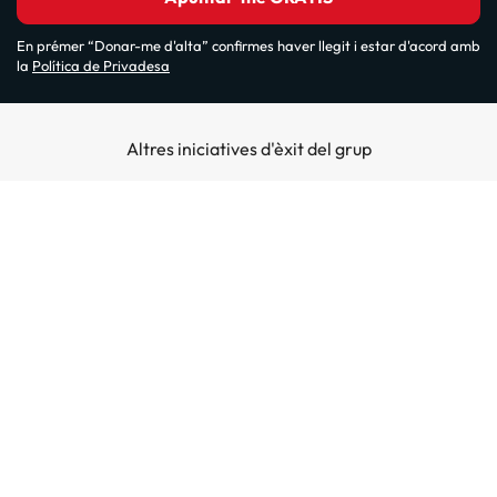
En prémer “Donar-me d'alta” confirmes haver llegit i estar d'acord amb
la
Política de Privadesa
Altres iniciatives d'èxit del grup
Sobre Amimir.com
¿Qui som?
Top destins
La nostra newsletter
Hotels a Salou
Destins a illes
Opinions
Hotels a Lloret de Mar