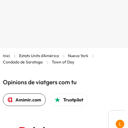
Inici
Estats Units d'Amèrica
Nueva York
Condado de Saratoga
Town of Day
Opinions de viatgers com tu
Amimir.com
Trustpilot
L
F