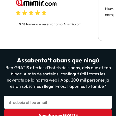
Hem t
compa
El 97% tornaria a reservar amb Amimir.com
Assabenta't abans que ningú
Rep GRATIS ofertes d'hotels dels bons, dels que et fan
flipar. A més de sorteigs, contingut útil i totes les
novetats de la nostra web i App. 200 mil persones ja
estan subscrites i llegint-nos, t'apuntes tu també?
Introdueix el teu email
Apuntar-me GRATIS