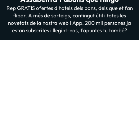
Rep GRATIS ofertes d'hotels dels bons, dels que et fan
flipar. A més de sorteigs, contingut útil i totes les
novetats de la nostra web i App. 200 mil persones ja
estan subscrites i llegint-nos, t'apuntes tu també?
Introdueix el teu email
Apuntar-me GRATIS
En prémer “Donar-me d'alta” confirmes haver llegit i estar d'acord amb
la
Política de Privadesa
Altres iniciatives d'èxit del grup