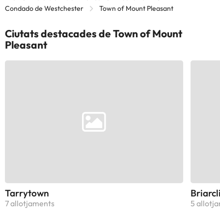
Condado de Westchester
Town of Mount Pleasant
Ciutats destacades de Town of Mount
Pleasant
Tarrytown
Briarcl
7 allotjaments
5 allotj