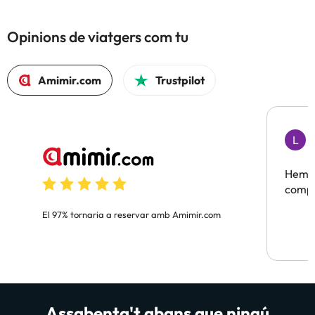
Opinions de viatgers com tu
Amimir.com
Trustpilot
L
F
Hem t
compa
El 97% tornaria a reservar amb Amimir.com
Assabenta't abans que ningú