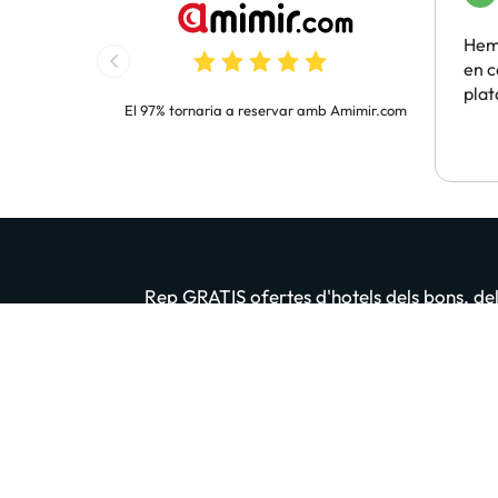
Hem 
en c
pla
El 97% tornaria a reservar amb Amimir.com
Rep GRATIS ofertes d'hotels dels bons, dels
Introdueix el teu email
En prémer