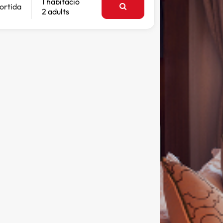
1 habitació
ortida
2 adults