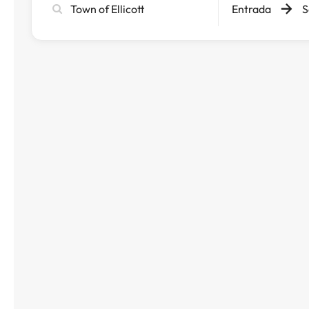
Entrada
S
ciutat,
hotel
o
destinació