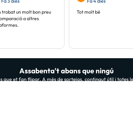
Fa 3 dies
Fa 4 dies
trobat un molt bon preu
Tot molt bé
omparació a altres
taformes.
Assabenta't abans que ningú
 que et fan flipar. A més de sorteigs, contingut útil i totes 
persones ja estan subscrites i llegint-nos, t'apuntes tu també
A
 “Donar-me d'alta” confirmes haver llegit i estar d'acord amb la
Política de