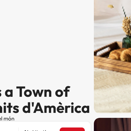
s a Town of
Units d'Amèrica
el món