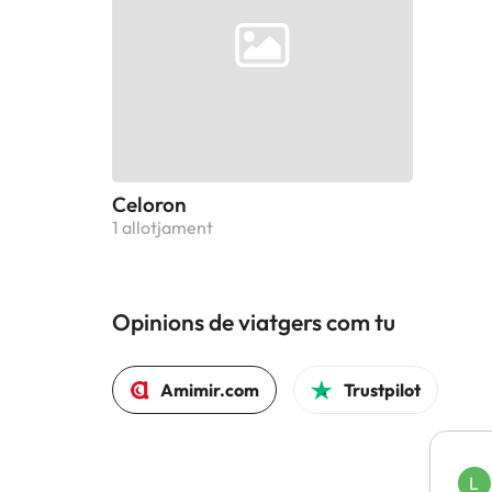
Celoron
1 allotjament
Opinions de viatgers com tu
Amimir.com
Trustpilot
L