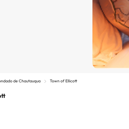
ndado de Chautauqua
Town of Ellicott
tt