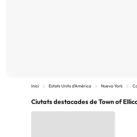
Inici
Estats Units d'Amèrica
Nueva York
Co
Ciutats destacades de Town of Ellico