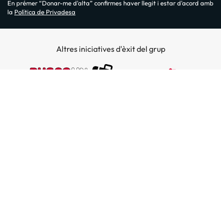
En prémer “Donar-me d'alta” confirmes haver llegit i estar d'acord amb
la
Política de Privadesa
Altres iniciatives d'èxit del grup
Sobre Amimir.com
¿Qui som?
Top destins
La nostra newsletter
Hotels a Salou
Destins a illes
Opinions
Hotels a Lloret de Mar
El nostre blog
Hotels a les Illes Balears
Hoteles en la costa