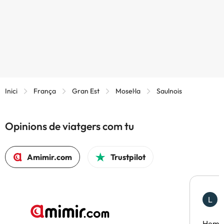
Inici
França
Gran Est
Mosel·la
Saulnois
Opinions de viatgers com tu
Amimir.com
Trustpilot
L
F
Hem t