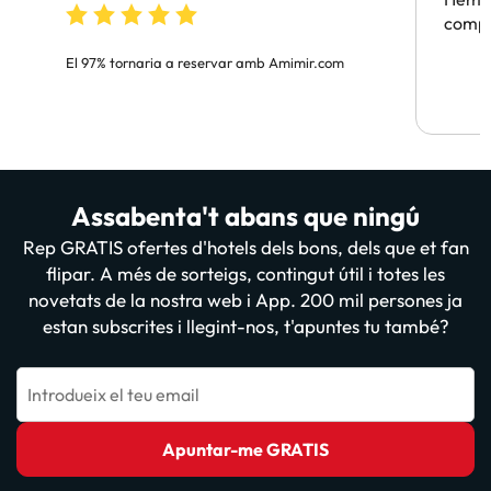
compa
El 97% tornaria a reservar amb Amimir.com
Assabenta't abans que ningú
Rep GRATIS ofertes d'hotels dels bons, dels que et fan
flipar. A més de sorteigs, contingut útil i totes les
novetats de la nostra web i App. 200 mil persones ja
estan subscrites i llegint-nos, t'apuntes tu també?
Introdueix el teu email
Apuntar-me GRATIS