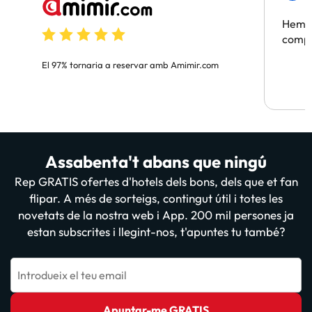
Hem t
compa
El 97% tornaria a reservar amb Amimir.com
Assabenta't abans que ningú
Rep GRATIS ofertes d'hotels dels bons, dels que et fan
flipar. A més de sorteigs, contingut útil i totes les
novetats de la nostra web i App. 200 mil persones ja
estan subscrites i llegint-nos, t'apuntes tu també?
Introdueix el teu email
Apuntar-me GRATIS