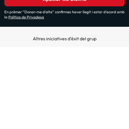
En prémer “Donar-me d'alta” confirmes haver llegit i estar d'acord amb
la
Política de Privadesa
Altres iniciatives d'èxit del grup
Sobre Amimir.com
¿Qui som?
Top destins
La nostra newsletter
Hotels a Salou
Destins a illes
Opinions
Hotels a Lloret de Mar