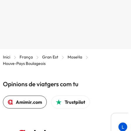
Inici
França
Gran Est
Mosel·la
Houve-Pays Boulageois
Opinions de viatgers com tu
Amimir.com
Trustpilot
L
F