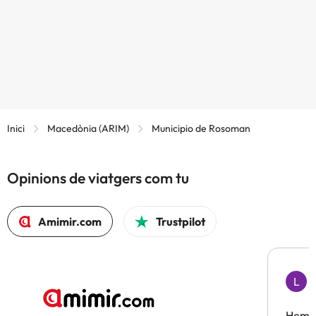
Inici
Macedònia (ARIM)
Municipio de Rosoman
Opinions de viatgers com tu
Amimir.com
Trustpilot
L
F
Hem t