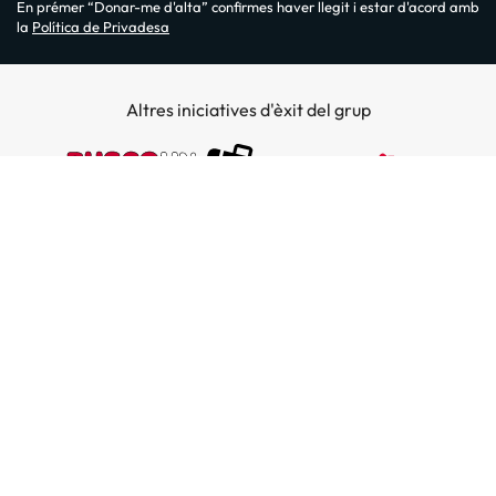
En prémer “Donar-me d'alta” confirmes haver llegit i estar d'acord amb
la
Política de Privadesa
Altres iniciatives d'èxit del grup
Sobre Amimir.com
¿Qui som?
Top destins
La nostra newsletter
Hotels a Salou
Destins a illes
Opinions
Hotels a Lloret de Mar
El nostre blog
Hotels a les Illes Balears
Hoteles en la costa