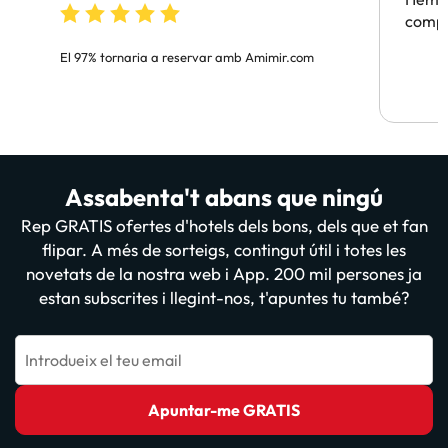
compa
El 97% tornaria a reservar amb Amimir.com
Assabenta't abans que ningú
Rep GRATIS ofertes d'hotels dels bons, dels que et fan
flipar. A més de sorteigs, contingut útil i totes les
novetats de la nostra web i App. 200 mil persones ja
estan subscrites i llegint-nos, t'apuntes tu també?
Introdueix el teu email
Apuntar-me GRATIS