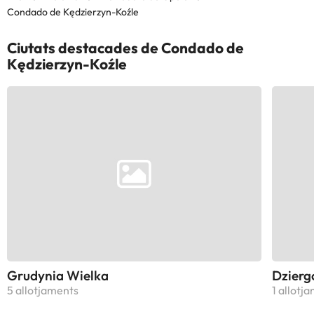
Condado de Kędzierzyn-Koźle
Ciutats destacades de Condado de
Kędzierzyn-Koźle
Grudynia Wielka
Dzierg
5 allotjaments
1 allotj