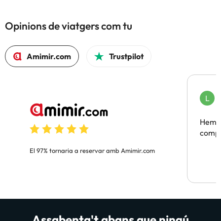
Opinions de viatgers com tu
Amimir.com
Trustpilot
L
F
Hem t
compa
El 97% tornaria a reservar amb Amimir.com
Assabenta't abans que ningú