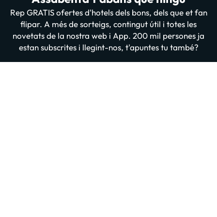
Rep GRATIS ofertes d'hotels dels bons, dels que et fan
flipar. A més de sorteigs, contingut útil i totes les
novetats de la nostra web i App. 200 mil persones ja
estan subscrites i llegint-nos, t'apuntes tu també?
Introdueix el teu email
Apuntar-me GRATIS
En prémer “Donar-me d'alta” confirmes haver llegit i estar d'acord amb
la
Política de Privadesa
Altres iniciatives d'èxit del grup